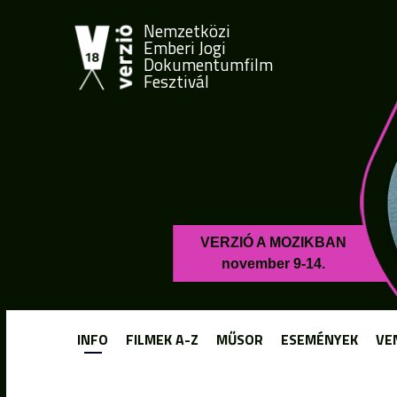
Nemzetközi
Emberi Jogi
Dokumentumfilm
Fesztivál
VERZIÓ A MOZIKBAN
november 9-14.
INFO
FILMEK A-Z
MŰSOR
ESEMÉNYEK
VE