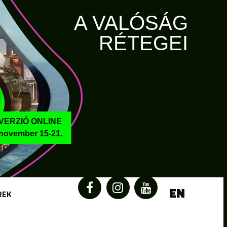
A VALÓSÁG
RÉTEGEI
VERZIÓ ONLINE
november 15-21.
EN
REK