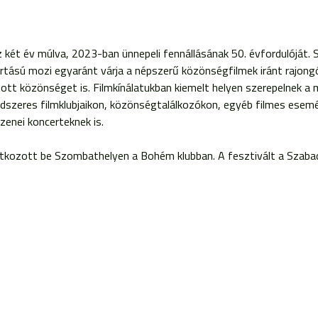
két év múlva, 2023-ban ünnepeli fennállásának 50. évfordulóját.
rtású mozi egyaránt várja a népszerű közönségfilmek iránt rajong
tt közönséget is. Filmkínálatukban kiemelt helyen szerepelnek a ma
ndszeres filmklubjaikon, közönségtalálkozókon, egyéb filmes esemé
enei koncerteknek is.
kozott be Szombathelyen a Bohém klubban. A fesztivált a Szabad t