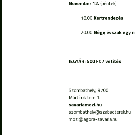
November 12.
(péntek)
18.00
Kertrendezés
20.00
Négy évszak egy n
JEGYÁR: 500 Ft / vetítés
Szombathely, 9700
Mártírok tere 1.
savariamozi.hu
szombathely@szabadterek.hu
mozi@agora-savaria.hu