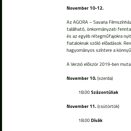
November 10-12.
Az AGORA – Savaria Filmszínház 
található, önkormányzati fennta
és az egyéb rétegműfajokra nyito
fiataloknak szóló előadások. Re
hagyományos színtere a könnyűz
A Verzió először 2019-ben mutat
November 10.
(szerda)
18.00
Százontúliak
November 11.
(csütörtök)
18.00
Dívák