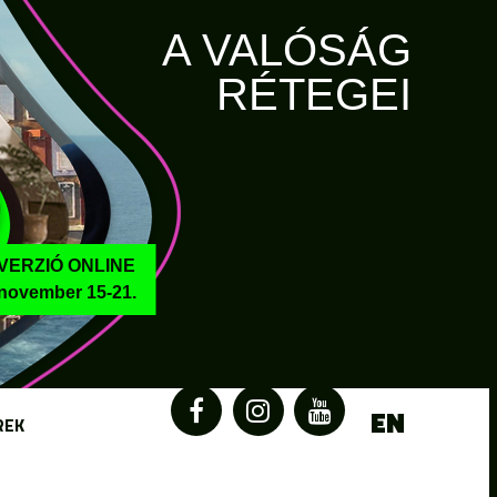
A VALÓSÁG
RÉTEGEI
VERZIÓ ONLINE
november 15-21.
EN
REK