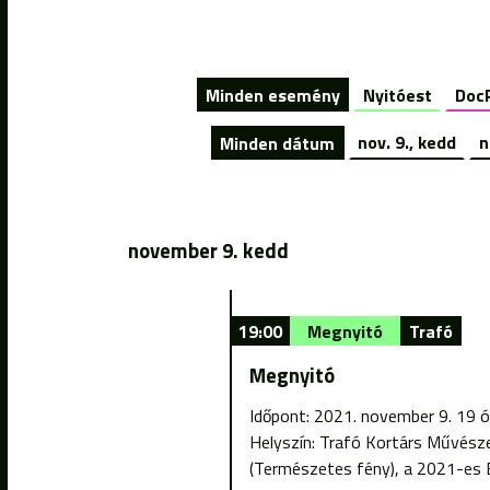
Minden esemény
Nyitóest
Doc
Minden dátum
nov. 9., kedd
n
november 9. kedd
19:00
Megnyitó
Trafó
Megnyitó
Időpont: 2021. november 9. 19 ó
Helyszín: Trafó Kortárs Művésze
(Természetes fény), a 2021-es B