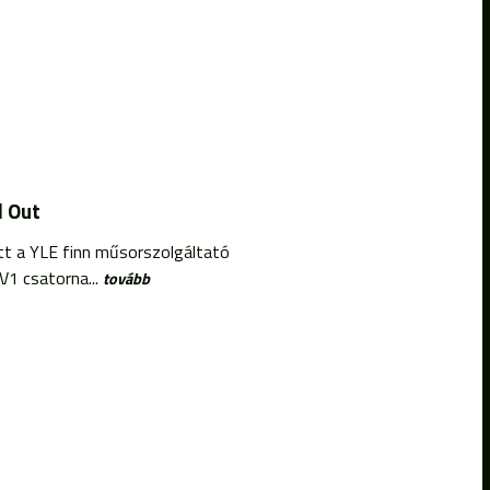
d Out
tt a YLE finn műsorszolgáltató
V1 csatorna...
tovább