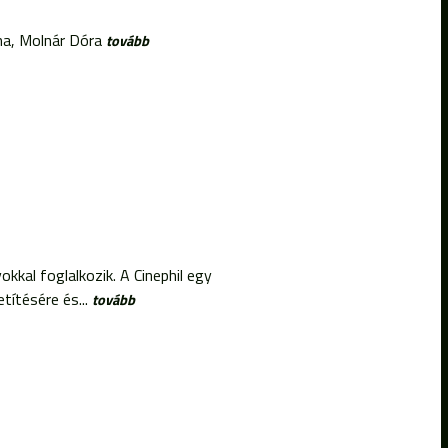
na, Molnár Dóra
tovább
kkal foglalkozik. A Cinephil egy
ítésére és...
tovább