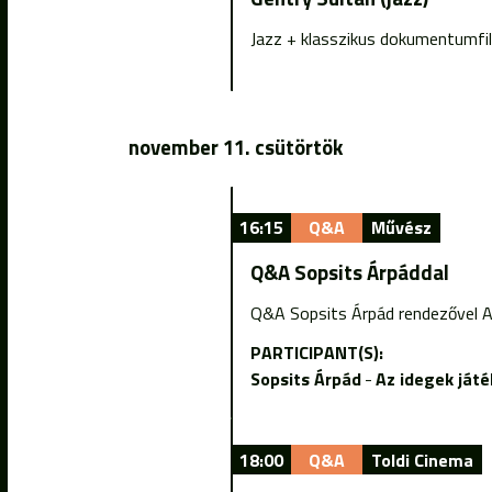
Jazz + klasszikus dokumentumf
november 11. csütörtök
16:15
Q&A
Művész
Q&A Sopsits Árpáddal
Q&A Sopsits Árpád rendezővel A
PARTICIPANT(S):
Sopsits Árpád
Az idegek ját
18:00
Q&A
Toldi Cinema