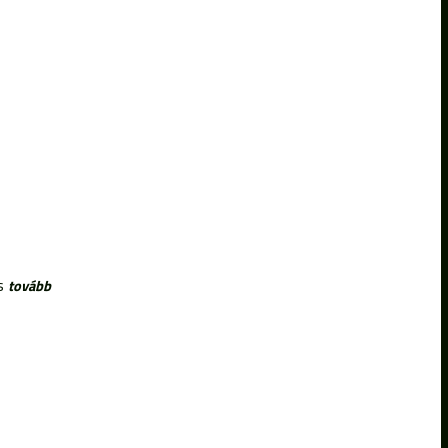
ás
tovább