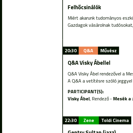
Felhőcsinálók
Miért akarunk tudományos eszköz
Gazdagok vásárolnak tudósokat, 
20:30
Q&A
Művész
Q&A Visky Ábellel
Q&A Visky Ábel rendezővel a Mes
A Q&A a vetítésre szóló jeggye
PARTICIPANT(S):
Visky Ábel
Rendező
Mesék a 
22:30
Zene
Toldi Cinema
Gentry Sultan (jazz)