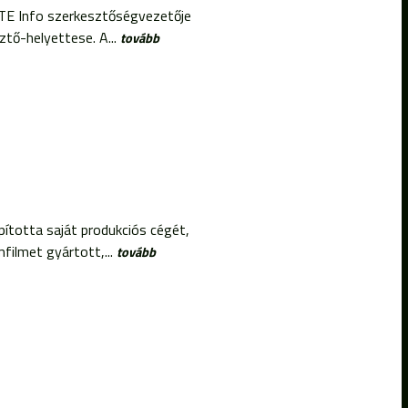
RTE Info szerkesztőségvezetője
tő-helyettese. A...
tovább
pította saját produkciós cégét,
ilmet gyártott,...
tovább