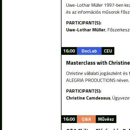
Uwe-Lothar Müller 1997-ben kezd
és az információs műsorok fősz
PARTICIPANT(S):
Uwe-Lothar Müller
Főszerkesz
16:00
DocLab
CEU
Masterclass with Christin
Christine vállalati jogászként é
ALEGRIA PRODUCTIONS néven. Edd
PARTICIPANT(S):
Christine Camdessus
Ügyvezet
16:00
Q&A
Művész