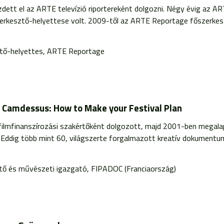
ett el az ARTE televízió riportereként dolgozni. Négy évig az A
erkesztő-helyettese volt. 2009-től az ARTE Reportage főszerkesz
tő-helyettes, ARTE Reportage
e Camdessus: How to Make your Festival Plan
s filmfinanszírozási szakértőként dolgozott, majd 2001-ben megala
ig több mint 60, világszerte forgalmazott kreatív dokumentumf
ő és művészeti igazgató, FIPADOC (Franciaország)