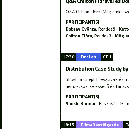
Q&A Chilton Flórával és D
Q&A Chilton Flóra (Még emléksz
PARTICIPANT(S):
Dobray György
Rendező
Kett
Chilton Flóra
Rendező
Még e
17:30
DocLab
CEU
Distribution Case Study b
Shoshi a Cinephil fesztivál- és 
nemzetközi kereskedő és tanács
PARTICIPANT(S):
Shoshi Korman
Fesztivál- és ma
18:15
Film+Beszélgetés
T