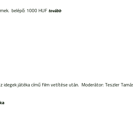
ilmek. belépő: 1000 HUF
tovább
z idegek játéka című film vetítése után. Moderátor: Teszler Tam
éka