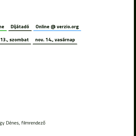
ne
Díjátadó
Online @ verzio.org
 13., szombat
nov. 14., vasárnap
agy Dénes, filmrendező