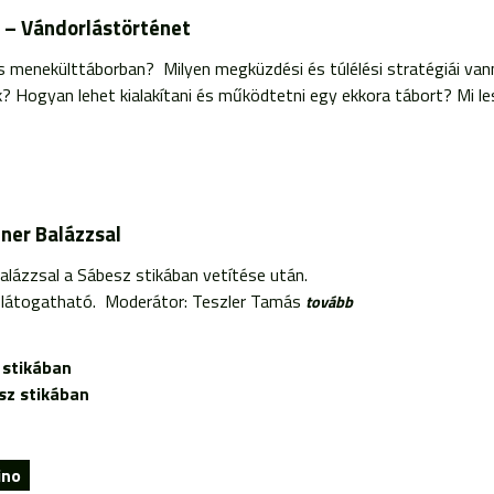
– Vándorlástörténet
s menekülttáborban? Milyen megküzdési és túlélési stratégiái van
k? Hogyan lehet kialakítani és működtetni egy ekkora tábort? Mi les
ner Balázzsal
alázzsal a Sábesz stikában vetítése után.
l látogatható. Moderátor: Teszler Tamás
tovább
 stikában
sz stikában
ino