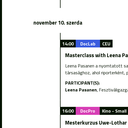
november 10. szerda
14:00
DocLab
CEU
Masterclass with Leena Pa
Leena Pasanen a nyomtatott sajt
társasághoz, ahol riporterként, 
PARTICIPANT(S):
Leena Pasanen
Fesztiváligazg
16:00
DocPro
Kino - Small 
Mesterkurzus Uwe-Lothar 