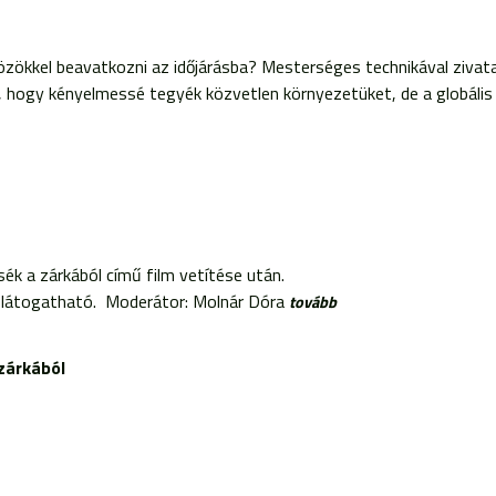
ökkel beavatkozni az id​​őjárásba? Mesterséges technikával zivat
hogy kényelmessé tegyék közvetlen környezetüket, de a globális 
ék a zárkából című film vetítése után.
l látogatható. Moderátor: Molnár Dóra
tovább
zárkából