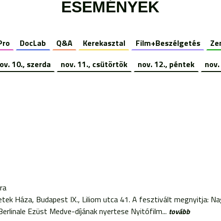
ESEMÉNYEK
Pro
DocLab
Q&A
Kerekasztal
Film+Beszélgetés
Ze
ov. 10., szerda
nov. 11., csütörtök
nov. 12., péntek
nov.
ra
tek Háza, Budapest IX., Liliom utca 41. A fesztivált megnyitja: N
erlinale Ezüst Medve-díjának nyertese Nyitófilm...
tovább