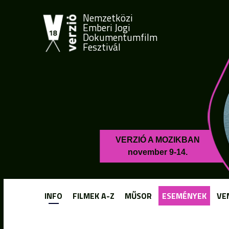
Nemzetközi
Emberi Jogi
Dokumentumfilm
Fesztivál
VERZIÓ A MOZIKBAN
november 9-14.
INFO
FILMEK A-Z
MŰSOR
ESEMÉNYEK
VE