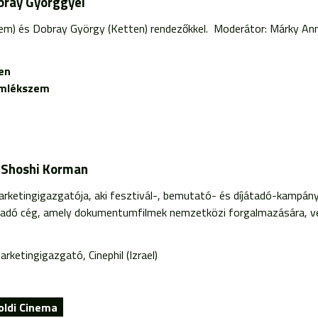
obray Györggyel
em) és Dobray György (Ketten) rendezőkkel. Moderátor: Márky An
en
mlékszem
y Shoshi Korman
marketingigazgatója, aki fesztivál-, bemutató- és díjátadó-kampányo
adó cég, amely dokumentumfilmek nemzetközi forgalmazására, vet
rketingigazgató, Cinephil (Izrael)
oldi Cinema