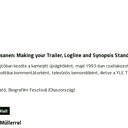
sanen: Making your Trailer, Logline and Synopsis Stan
óban kezdte a karrierjét újságíróként, majd 1993-ban csatlakozo
politikai kommentátorként, televíziós bemondóként, illetve a YLE T
ató, Biografilm Fesztivál (Olaszország)
Hall
Müllerrel