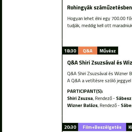
Rohingyák száműzetésben 
Hogyan lehet élni egy 700.00 fő
tudják, meddig kell ott maradniu
18:30
Q&A
Művész
Q&A Shiri Zsuzsával és Wiz
Q&A Shiri Zsuzsával és Wizner B
A Q&A a vetítésre szóló jeggye
PARTICIPANT(S):
Shiri Zsuzsa
Rendező
Sábesz
Wizner Balázs
Rendező
Sábe
20:30
Film+Beszélgetés
K