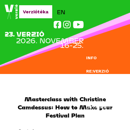
Jump to navigation
EN
Verziótéka
23. VERZIÓ
2026. NOVEMBER
16-25.
INFO
RE:VERZIÓ
NEVEZÉS
DOCLAB
Masterclass with Christine
Camdessus: How to Make your
OKTATÁS
Festival Plan
BLOG