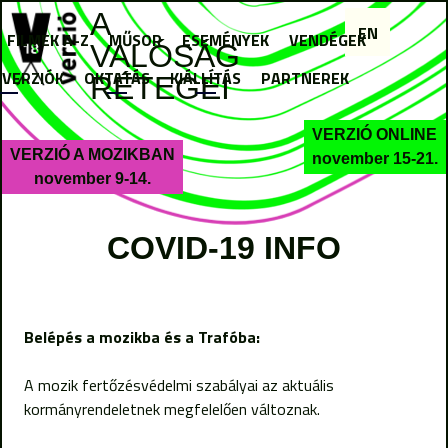
Jump to navigation
A
EN
FILMEK A-Z
MŰSOR
ESEMÉNYEK
VENDÉGEK
VALÓSÁG
I VERZIÓK
OKTATÁS
KIÁLLÍTÁS
PARTNEREK
RÉTEGEI
VERZIÓ ONLINE
VERZIÓ A MOZIKBAN
november 15-21.
november 9-14.
COVID-19 INFO
Belépés a mozikba és a Trafóba:
A mozik fertőzésvédelmi szabályai az aktuális
kormányrendeletnek megfelelően változnak.