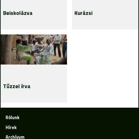
Beiskolázva
Kurázsi
Tűzzel írva
Rólunk
Hírek
Archívum