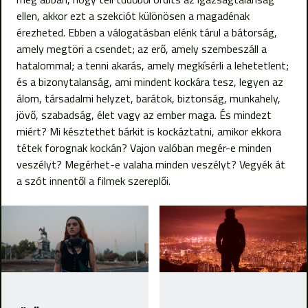
ellen, akkor ezt a szekciót különösen a magadénak
érezheted. Ebben a válogatásban elénk tárul a bátorság,
amely megtöri a csendet; az erő, amely szembeszáll a
hatalommal; a tenni akarás, amely megkísérli a lehetetlent;
és a bizonytalanság, ami mindent kockára tesz, legyen az
álom, társadalmi helyzet, barátok, biztonság, munkahely,
jövő, szabadság, élet vagy az ember maga. És mindezt
miért? Mi késztethet bárkit is kockáztatni, amikor ekkora
tétek forognak kockán? Vajon valóban megér-e minden
veszélyt? Megérhet-e valaha minden veszélyt? Vegyék át
a szót innentől a filmek szereplői.