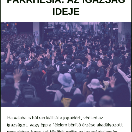
IDEJE
Ha valaha is bátran kiálltál a jogaidért, védted az
igazságot, vagy épp a félelem bénító érzése akadályozott
meg abban, hogy teli tüdőből ordíts az igazságtalanság