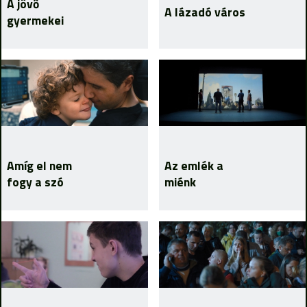
A jövő
A lázadó város
gyermekei
Amíg el nem
Az emlék a
fogy a szó
miénk