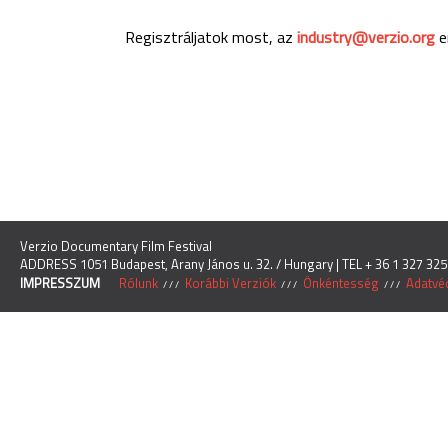
Regisztráljatok most, az
industry@verzio.org
e
Verzio Documentary Film Festival
ADDRESS 1051 Budapest, Arany János u. 32. / Hungary | TEL + 36 1 327 325
IMPRESSZUM
Rólunk
Korábbi Verziók
Önkéntesség
Adatvéd