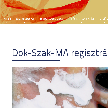
INFÓ
PROGRAM
DOK-SZAK-MA
ÉLŐ FESZTIVÁL
ZSŰR
Dok-Szak-MA regisztrá