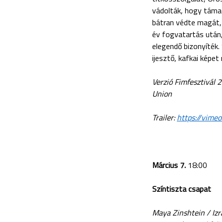
vádolták, hogy táma
bátran védte magát, 
év fogvatartás után,
elegendő bizonyíték. 
ijesztő, kafkai képe
Verzió Fimfesztivál 
Union
Trailer:
https://vim
Március 7.
18:00
Színtiszta csapat
Maya Zinshtein / Izra