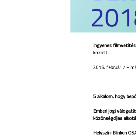
Ingyenes filmvetítés
között.
2018. február 7 – má
5 alkalom, hogy bepó
Emberi jogi válogatás
közönségdíjas alkotá
Helyszín: Blinken OS