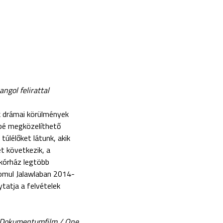
ngol felirattal
ik drámai körülmények
sbé megközelíthető
túlélőket látunk, akik
t következik, a
 kórház legtöbb
yomul Jalawlaban 2014-
ytatja a felvételek
 Dokumentumfilm / One