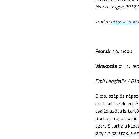
World Prague 2017 N
Trailer:
https://vim
Február 14.
18:00
Várakozás
/// 14. Ve
Emil Langballe / Dáni
Okos, szép és népsze
menekült szüleivel é
család azóta is tart
Rochsar-ra, a család
ezért ő tartja a kapc
lány? A barátok, a s