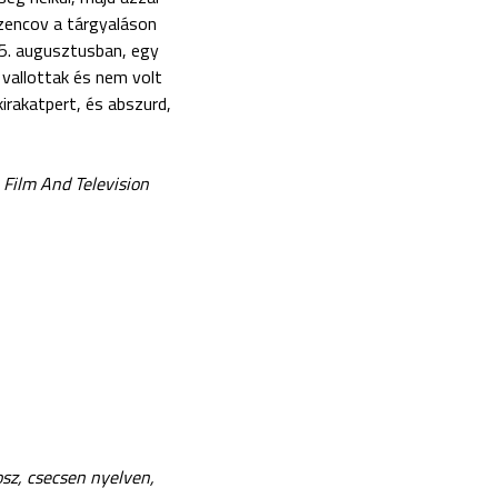
zencov a tárgyaláson
15. augusztusban, egy
 vallottak és nem volt
kirakatpert, és abszurd,
Film And Television
osz, csecsen nyelven,