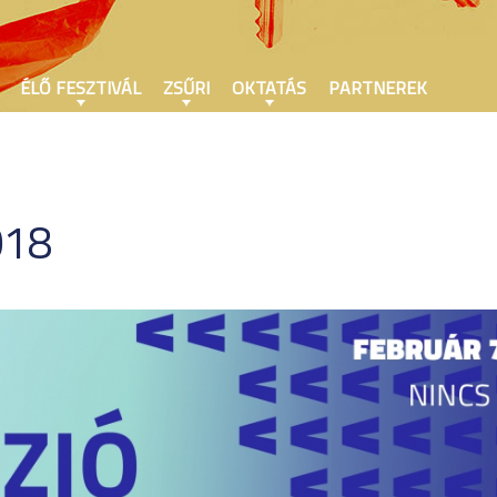
ÉLŐ FESZTIVÁL
ZSŰRI
OKTATÁS
PARTNEREK
018