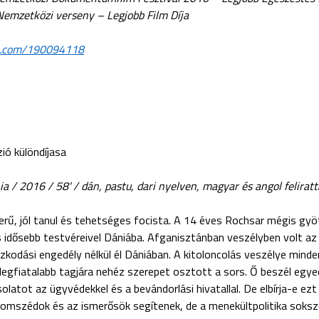
emzetközi verseny – Legjobb Film Díja
eo.com/190094118
rzió különdíjasa
a / 2016 / 58' / dán, pastu, dari nyelven, magyar és angol feliratt
rű, jól tanul és tehetséges focista. A 14 éves Rochsar mégis gyöt
s idősebb testvéreivel Dániába. Afganisztánban veszélyben volt az
ózkodási engedély nélkül él Dániában. A kitoloncolás veszélye mind
 legfiatalabb tagjára nehéz szerepet osztott a sors. Ő beszél egye
solatot az ügyvédekkel és a bevándorlási hivatallal. De elbírja-e ez
zomszédok és az ismerősök segítenek, de a menekültpolitika soksz