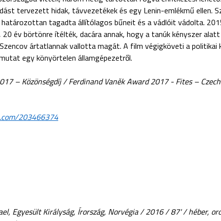
dást tervezett hidak, távvezetékek és egy Lenin-emlékmű ellen. S
határozottan tagadta állítólagos bűneit és a vádlóit vádolta. 20
 20 év börtönre ítélték, dacára annak, hogy a tanúk kényszer alatt
Szencov ártatlannak vallotta magát. A film végigköveti a politikai 
t mutat egy könyörtelen államgépezetről.
2017 – Közönségdíj /
Ferdinand Vaněk Award 2017 - Fites – Czech 
eo.com/203466374
el, Egyesült Királyság, Írország, Norvégia / 2016 / 87' / héber, or