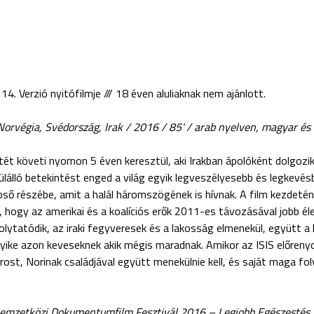
 14. Verzió nyitófilmje /// 18 éven aluliaknak nem ajánlott.
rvégia, Svédország, Irak / 2016 / 85' / arab nyelven, magyar és a
letét követi nyomon 5 éven keresztül, aki Irakban ápolóként dolgoz
ülálló betekintést enged a világ egyik legveszélyesebb és legkevé
ső részébe, amit a halál háromszögének is hívnak. A film kezdetén 
hogy az amerikai és a koalíciós erők 2011-es távozásával jobb éle
olytatódik, az iraki fegyveresek és a lakosság elmenekül, együtt a
gyike azon keveseknek akik mégis maradnak. Amikor az ISIS előren
árost, Norinak családjával együtt menekülnie kell, és saját maga fol
emzetközi Dokumentumfilm Fesztivál 2016 – Legjobb Egészestés