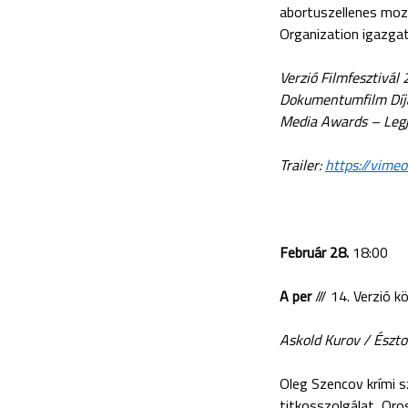
abortuszellenes moz
Organization igazgat
Verzió Filmfesztivál
Dokumentumfilm Díja
Media Awards –
Leg
Trailer:
https://vim
Február 28.
18:00
A per
/// 14. Verzió 
Askold Kurov / Észto
Oleg Szencov krími s
titkosszolgálat, Oro