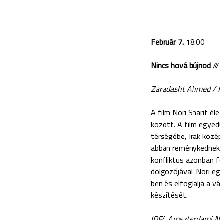
Február 7.
18:00
Nincs hová bújnod
///
Zaradasht Ahmed / No
A film Nori Sharif é
között. A film egyed
térségébe, Irak közép
abban reménykednek, 
konfliktus azonban f
dolgozójával. Nori e
ben és elfoglalja a v
készítését.
IDFA Amszterdami N