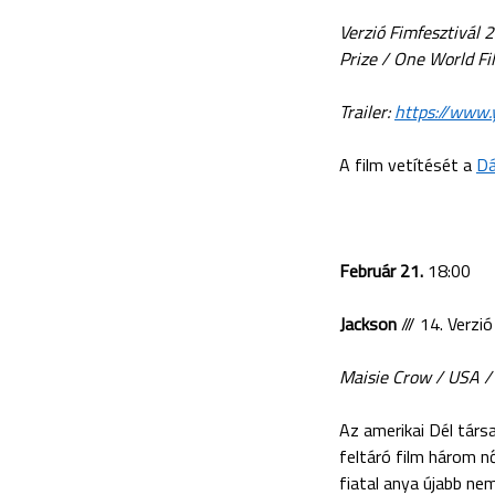
Verzió Fimfesztivál 
Prize / One World F
Trailer:
https://www
A film vetítését a
Dá
Február 21.
18:00
Jackson
/// 14. Verzió
Maisie Crow / USA / 
Az amerikai Dél társ
feltáró film három n
fiatal anya újabb n