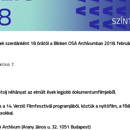
ek szerdánként 18 órától a Blinken OSA Archívumban 2018. február
rcius 7.
tolj néhányat az elmúlt évek legjobb dokumentumfilmjeiből.
 a 14. Verzió Filmfesztivál programjából, köztük a nyitófilm, a fődí
sokkal.
A Archívum (Arany János u. 32. 1051 Budapest)