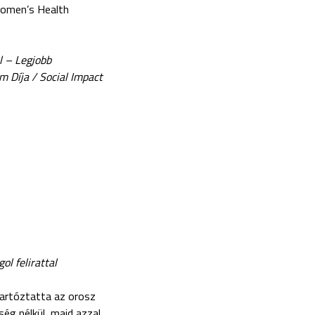
Women’s Health
l – Legjobb
m Díja /
Social Impact
l felirattal
tartóztatta az orosz
ég nélkül, majd azzal