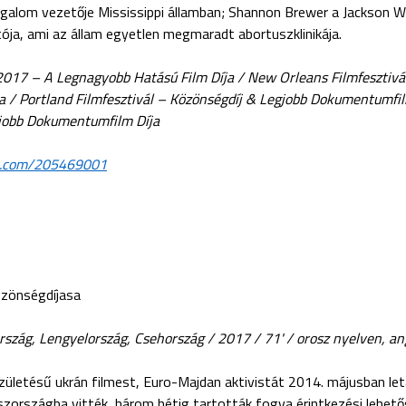
galom vezetője Mississippi államban; Shannon Brewer a Jackson 
ója, ami az állam egyetlen megmaradt abortuszklinikája.
 2017 – A Legnagyobb Hatású Film Díja / New Orleans Filmfesztivá
 / Portland Filmfesztivál – Közönségdíj & Legjobb Dokumentumfil
jobb Dokumentumfilm Díja
eo.com/205469001
közönségdíjasa
rszág, Lengyelország, Csehország / 2017 / 71' / orosz nyelven, ango
zületésű ukrán filmest, Euro-Majdan aktivistát 2014. májusban le
szországba vitték, három hétig tartották fogva érintkezési lehetős