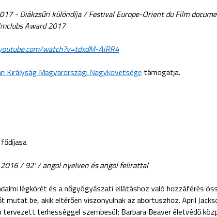
2017 - Diákzsűri különdíja / Festival Europe-Orient du Film docum
ilmclubs Award 2017
.youtube.com/watch?v=tdxdM-AiRR4
n Királyság Magyarországi Nagykövetsége
támogatja.
 fődíjasa
2016 / 92' / angol nyelven és angol felirattal
adalmi légkörét és a nőgyógyászati ellátáshoz való hozzáférés ös
őt mutat be, akik eltérően viszonyulnak az abortuszhoz. April Jack
em tervezett terhességgel szembesül; Barbara Beaver életvédő kö