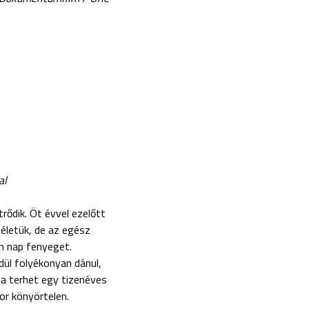
al
rődik. Öt évvel ezelőtt
 életük, de az egész
en nap fenyeget.
dül folyékonyan dánul,
t a terhet egy tizenéves
or könyörtelen.