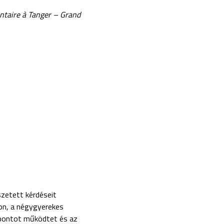
entaire à Tanger – Grand
szetett kérdéseit
son, a négygyerekes
zpontot működtet és az