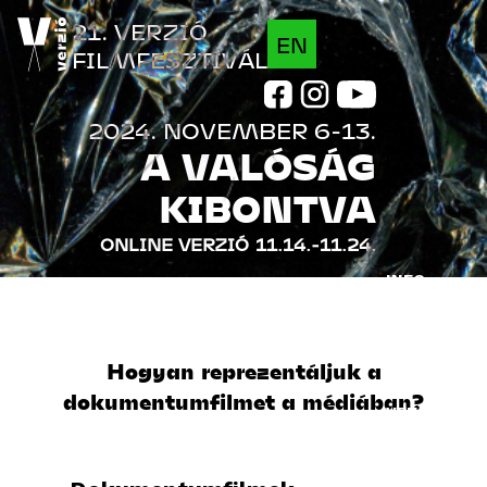
Jump to navigation
21. VERZIÓ
EN
FILMFESZTIVÁL
2024. NOVEMBER 6-13.
A VALÓSÁG
KIBONTVA
ONLINE VERZIÓ
11.14.-11.24.
INFO
FILMEK
Hogyan reprezentáljuk a
PROGRAM
dokumentumfilmet a médiában?
VENDÉGEK
INDUSTRY