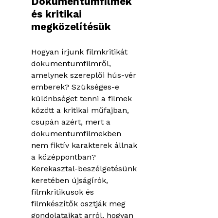
Dokumentumfilmek
OKTATÁS
és kritikai
megközelítésük
KIÁLLÍTÁSO
Hogyan írjunk filmkritikát
BLOG
dokumentumfilmről,
amelynek szereplői hús-vér
emberek? Szükséges-e
különbséget tenni a filmek
között a kritikai műfajban,
csupán azért, mert a
dokumentumfilmekben
nem fiktív karakterek állnak
a középpontban?
Kerekasztal-beszélgetésünk
keretében újságírók,
filmkritikusok és
filmkészítők osztják meg
gondolataikat arról, hogyan