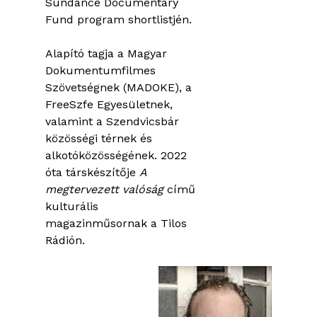
Sundance Documentary
Fund program shortlistjén.
Alapító tagja a Magyar
Dokumentumfilmes
Szövetségnek (MADOKE), a
FreeSzfe Egyesületnek,
valamint a Szendvicsbár
közösségi térnek és
alkotóközösségének. 2022
óta társkészítője
A
megtervezett valóság
című
kulturális
magazinműsornak a Tilos
Rádión.