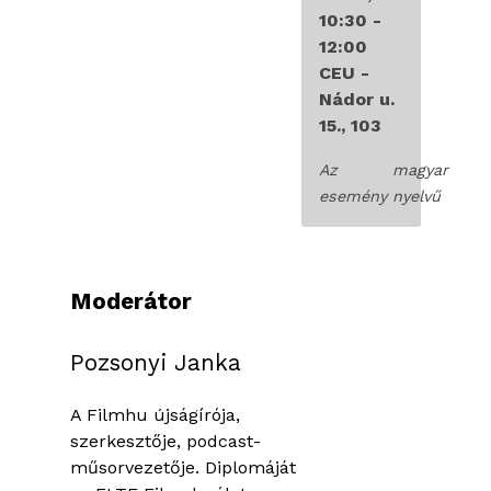
10:30
-
12:00
CEU -
Nádor u.
15., 103
Az
magyar
esemény
nyelvű
Moderátor
Pozsonyi Janka
A Filmhu újságírója,
szerkesztője, podcast-
műsorvezetője. Diplomáját