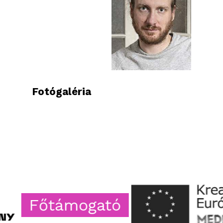
Fotógaléria
Főtámogató