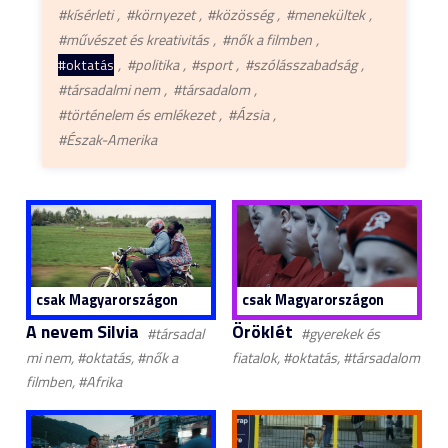
#kísérleti
#környezet
#közösség
#menekültek
#művészet és kreativitás
#nők a filmben
#oktatás
#politika
#sport
#szólásszabadság
#társadalmi nem
#társadalom
#történelem és emlékezet
#Ázsia
#Észak-Amerika
csak Magyarországon
csak Magyarországon
A nevem Silvia
Öröklét
#társadal
#gyerekek és
mi nem, #oktatás, #nők a
fiatalok, #oktatás, #társadalom
filmben, #Afrika