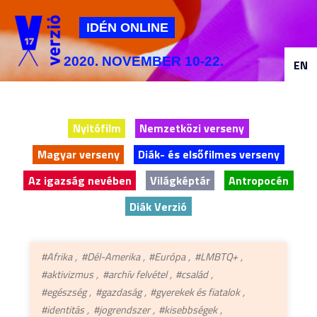
Jump to navigation
IDÉN ONLINE
2020. NOVEMBER 10-22.
EN
Nyitófilm
Nemzetközi verseny
Magyar verseny
Diák- és elsőfilmes verseny
Az igazság nevében
Világképtár
Antropocén
Diák Verzió
#Afrika
#Dél-Amerika
#Európa
#LMBTQ+
#aktivizmus
#archív felvétel
#család
#egészség
#gazdaság
#gyerekek és fiatalok
#identitás
#jogrendszer
#kisebbségek