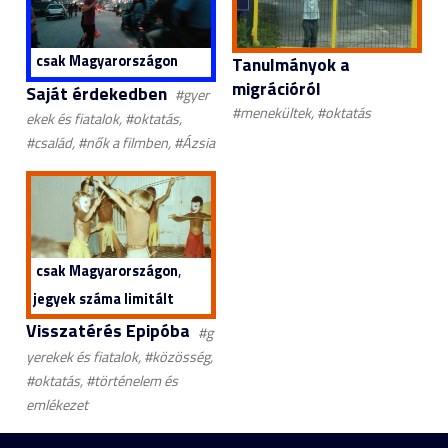
csak Magyarországon
Tanulmányok a
migrációról
Saját érdekedben
#gyer
#menekültek, #oktatás
ekek és fiatalok, #oktatás,
#család, #nők a filmben, #Ázsia
,
csak Magyarországon
jegyek száma limitált
Visszatérés Epipóba
#g
yerekek és fiatalok, #közösség,
#oktatás, #történelem és
emlékezet