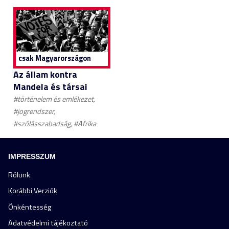
csak Magyarországon
Az állam kontra
Mandela és társai
#történelem és emlékezet,
#jogrendszer,
#szólásszabadság, #Afrika
IMPRESSZUM
Rólunk
Korábbi Verziók
Önkéntesség
Adatvédelmi tájékoztató