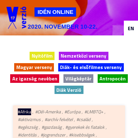
Jump to navigation
IDÉN ONLINE
2020. NOVEMBER 10-22.
EN
Nyitófilm
Nemzetközi verseny
Magyar verseny
Diák- és elsőfilmes verseny
Az igazság nevében
Világképtár
Antropocén
Diák Verzió
#Afrika
#Dél-Amerika
#Európa
#LMBTQ+
#aktivizmus
#archív felvétel
#család
#egészség
#gazdaság
#gyerekek és fiatalok
#identitás
#jogrendszer
#kisebbségek