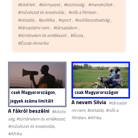
#kísérleti
#környezet
#közösség
#menekültek
#művészet és kreativitás
#nők a filmben
#oktatás
#politika
#sport
#szólásszabadság
#társadalmi nem
#társadalom
#történelem és emlékezet
#Ázsia
#Észak-Amerika
,
csak Magyarországon
csak Magyarországon
jegyek száma limitált
A nevem Silvia
#társadal
A fákról beszélni
mi nem, #oktatás, #nők a
#közös
filmben, #Afrika
ség, #történelem és emlékezet,
#művészet és kreativitás,
#Afrika