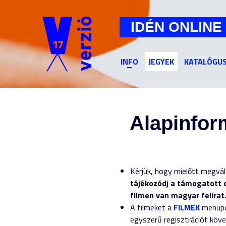
IDÉN ONLINE
INFO
JEGYEK
KATALÓGU
Alapinform
Kérjük, hogy mielőtt megvál
tájékozódj a támogatott 
filmen van magyar felirat
A filmeket a
FILMEK
menüpo
egyszerű regisztrációt köv