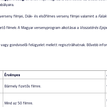
abályaira.
erseny filmjei, Diák- és elsőfilmes verseny filmjei valamint a
Falak
thető filmek: A Magyar versenyprogram alkotásai a
Visszatérés Epip
ői vagy gondviselői felügyelet mellett regisztrálhatnak. Bővebb inf
Érvényes
Bármely fizetős filmre.
Mind az 50 filmre.