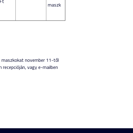
Ft
maszk
. A maszkokat november 11-től
m recepcióján, vagy e-mailben