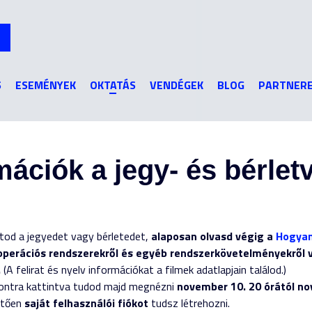
Jump to navigation
S
ESEMÉNYEK
OKTATÁS
VENDÉGEK
BLOG
PARTNER
ációk a jegy- és bérlet
tod a jegyedet vagy bérletedet,
alaposan olvasd végig a
Hogyan
operációs rendszerekről és egyéb rendszerkövetelményekről v
.
(A felirat és nyelv információkat a filmek adatlapjain találod.)
ntra kattintva tudod majd megnézni
november 10. 20 órától no
etően
saját felhasználói fiókot
tudsz létrehozni.