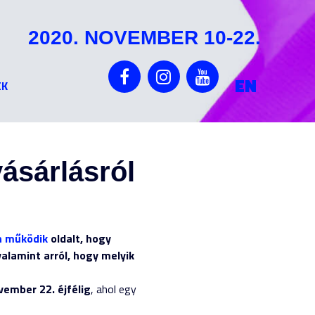
2020. NOVEMBER 10-22.
EN
EK
vásárlásról
 működik
oldalt, hogy
alamint arról, hogy melyik
vember 22. éjfélig
, ahol egy