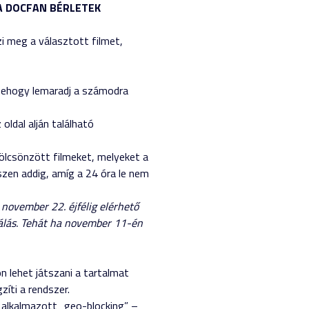
: A DOCFAN BÉRLETEK
i meg a választott filmet,
 nehogy lemaradj a számodra
oldal alján található
kölcsönzött filmeket, melyeket a
szen addig, amíg a 24 óra le nem
l november 22. éjfélig elérhető
lálás. Tehát ha november 11-én
 lehet játszani a tartalmat
zíti a rendszer.
 alkalmazott „geo-blocking” –