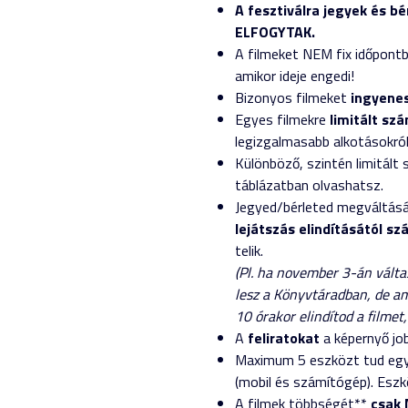
A fesztiválra jegyek és 
ELFOGYTAK.
A filmeket NEM fix időpontb
amikor ideje engedi!
Bizonyos filmeket
ingyenes
Egyes filmekre
limitált sz
legizgalmasabb alkotásokról
Különböző, szintén limitá
táblázatban olvashatsz.
Jegyed/bérleted megváltását
lejátszás elindításától s
telik.
(Pl. ha november 3-án válta
lesz a Könyvtáradban, de am
10 órakor elindítod a filmet
A
feliratokat
a képernyő jo
Maximum 5 eszközt tud egys
(mobil és számítógép). Eszkö
A filmek többségét**
csak 