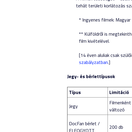
tehát területi korlátozás sz
* Ingyenes filmek: Magyar v
** Külföldről is megtekin
film kivételével.
[14 éven aluliak csak szül
szabályzatban
.]
Jegy- és bérlettípusok
Típus
Limitáció
Filmenként
Jegy
változó
DocFan bérlet /
200 db
ELFOGYOTT