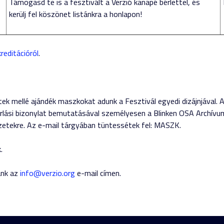
Támogasd te is a fesztivált a Verzió kanapé bérlettel, és
kerülj fel köszönet listánkra a honlapon!
reditációról
.
tek mellé ajándék maszkokat adunk a Fesztivál egyedi dizájnjával
árlási bizonylat bemutatásával személyesen a Blinken OSA Archívu
észetekre. Az e-mail tárgyában tüntessétek fel: MASZK.
k.
ánk az
info@verzio.org
e-mail címen.