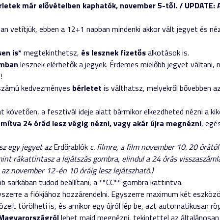
bérletek már elővételben kaphatók, november 5-től. / UPDATE
an vetítjük, ebben a 12+1 napban mindenki akkor vált jegyet és néz
en is*
megtekinthetsz,
és lesznek fizetős
alkotások is.
ámban
lesznek elérhetők a jegyek. Érdemes mielőbb jegyet váltani,
!
lt számú kedvezményes
bérletet
is válthatsz, melyekről bővebben az 
 követően, a fesztivál ideje alatt bármikor elkezdheted nézni a ki
zámítva 24 órád lesz végig nézni, vagy akár újra megnézni
, egé
sz egy jegyet az
Erdőrablók
c. filmre, a film november 10. 20 órátó
int rákattintasz a lejátszás gombra, elindul a 24 órás visszaszám
, az november 12-én 10 óráig lesz lejátszható.)
bb sarkában tudod beállítani, a **CC** gombra kattintva.
zerre a fiókjához hozzárendelni. Egyszerre maximum két eszközön
zeit törölheti is, és amikor egy újról lép be, azt automatikusan rög
Magyarországról
lehet majd megnézni, tekintettel az általánosan