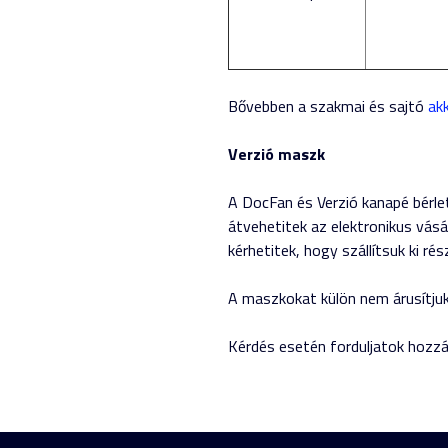
Bővebben a szakmai és sajtó
akk
Verzió maszk
A DocFan és Verzió kanapé bérle
átvehetitek az elektronikus vás
kérhetitek, hogy szállítsuk ki r
A maszkokat külön nem árusítju
Kérdés esetén forduljatok hozz