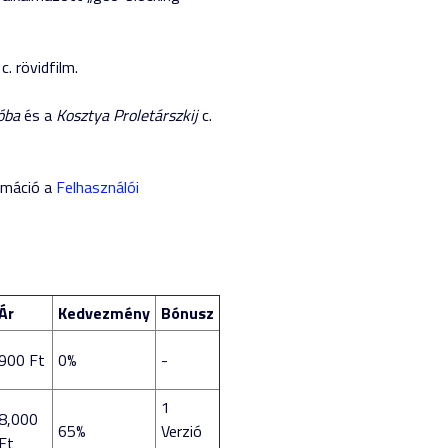
c. rövidfilm.
óba
és a
Kosztya Proletárszkij
c.
ormáció a
Felhasználói
Ár
Kedvezmény
Bónusz
900 Ft
0%
-
1
8,000
65%
Verzió
Ft