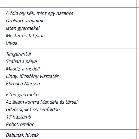
A föld oly kék, mint egy narancs
Öröklött árnyaink
Isten gyermekei
Mester és Tatyána
Vivos
Tengerentúl
Szabad a pálya
Maddy, a modell
Lindy: Kicsifény visszatér
Ébredj a Marson
Isten gyermekei
Az állam kontra Mandela és társai
Üdvözöljük Csecsenföldön
17 háztömb
Robotrománc
Babunak hívtak