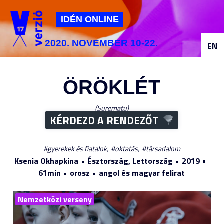
Jump to navigation
IDÉN ONLINE
2020. NOVEMBER 10-22.
EN
ÖRÖKLÉT
Surematu
KÉRDEZD A RENDEZŐT
gyerekek és fiatalok
oktatás
társadalom
Ksenia Okhapkina
Észtország, Lettország
2019
61min
orosz
angol és magyar felirat
Nemzetközi verseny