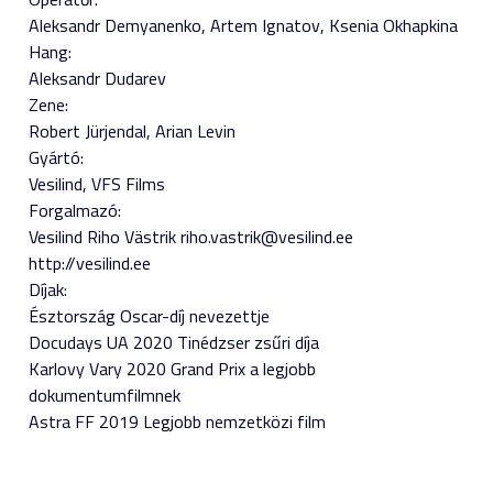
Aleksandr Demyanenko
Artem Ignatov
Ksenia Okhapkina
Hang:
Aleksandr Dudarev
Zene:
Robert Jürjendal
Arian Levin
Gyártó:
Vesilind, VFS Films
Forgalmazó:
Vesilind Riho Västrik riho.vastrik@vesilind.ee
http://vesilind.ee
Díjak:
Észtország Oscar-díj nevezettje
Docudays UA 2020 Tinédzser zsűri díja
Karlovy Vary 2020 Grand Prix a legjobb
dokumentumfilmnek
Astra FF 2019 Legjobb nemzetközi film