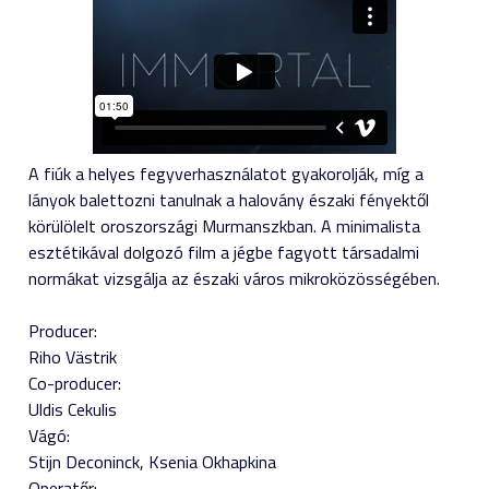
A fiúk a helyes fegyverhasználatot gyakorolják, míg a
lányok balettozni tanulnak a halovány északi fényektől
körülölelt oroszországi Murmanszkban. A minimalista
esztétikával dolgozó film a jégbe fagyott társadalmi
normákat vizsgálja az északi város mikroközösségében.
Producer:
Riho Västrik
Co-producer:
Uldis Cekulis
Vágó:
Stijn Deconinck
Ksenia Okhapkina
Operatőr: