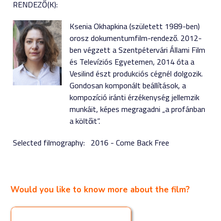
RENDEZŐ(K):
Ksenia Okhapkina (született 1989-ben)
orosz dokumentumfilm-rendező. 2012-
ben végzett a Szentpétervári Állami Film
és Televíziós Egyetemen, 2014 óta a
Vesilind észt produkciós cégnél dolgozik.
Gondosan komponált beállítások, a
kompozíció iránti érzékenység jellemzik
munkáit, képes megragadni „a profánban
a költőit”.
Selected filmography:
2016 - Come Back Free