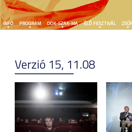
INFÓ
PROGRAM
DOK-SZAK-MA
ÉLŐ FESZTIVÁL
ZSŰR
Verzió 15, 11.08