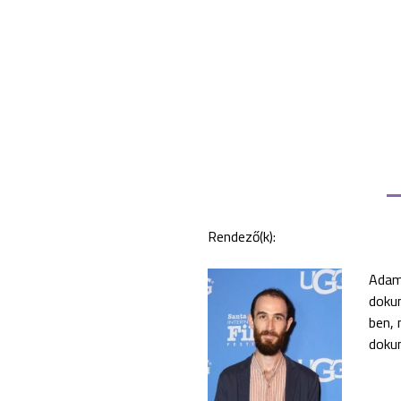
Rendező(k):
Adam
dokum
ben, 
doku