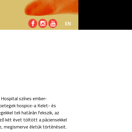
EN
h Hospital színes ember-
betegek hospice-a Kelet- és
ekkel teli határán fekszik, az
ző két évet töltött a páciensekkel
, megismerve életük történéseit.