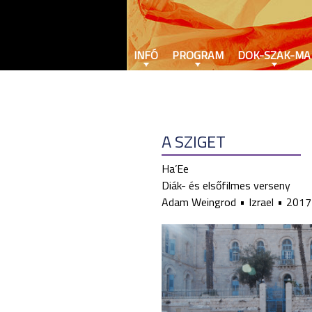
INFÓ
PROGRAM
DOK-SZAK-MA
A SZIGET
Ha’Ee
Diák- és elsőfilmes verseny
Adam Weingrod
Izrael
2017