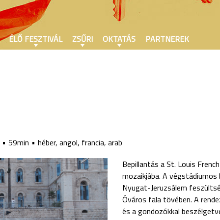
ÉLŐ FESZTIVÁL
ZSŰRI
OKTATÁS
PARTNEREK
59min
héber, angol, francia, arab
Bepillantás a St. Louis Frenc
mozaikjába. A végstádiumos 
Nyugat-Jeruzsálem feszültség
Óváros fala tövében. A rende
és a gondozókkal beszélgetve