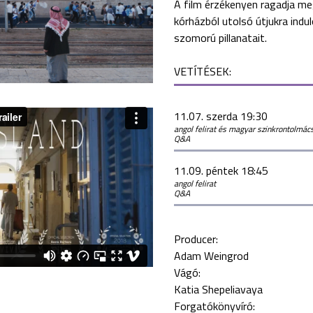
A film érzékenyen ragadja me
kórházból utolsó útjukra ind
szomorú pillanatait.
VETÍTÉSEK:
11.07. szerda 19:30
angol felirat és magyar szinkrontolmác
Q&A
11.09. péntek 18:45
angol felirat
Q&A
Producer:
Adam Weingrod
Vágó:
Katia Shepeliavaya
Forgatókönyvíró: