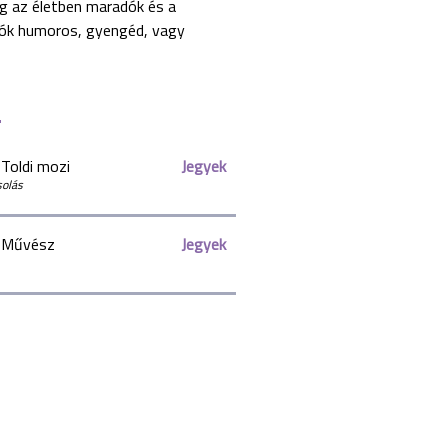
g az életben maradók és a
ulók humoros, gyengéd, vagy
Toldi mozi
Jegyek
solás
Művész
Jegyek