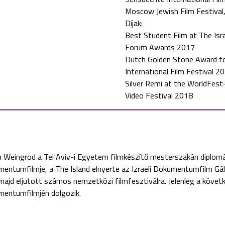
Moscow Jewish Film Festival
Díjak:
Best Student Film at The Is
Forum Awards 2017
Dutch Golden Stone Award f
International Film Festival 2
Silver Remi at the WorldFest
Video Festival 2018
 Weingrod a Tel Aviv-i Egyetem filmkészítő mesterszakán diplom
entumfilmje, a The Island elnyerte az Izraeli Dokumentumfilm Gálá
majd eljutott számos nemzetközi filmfesztiválra. Jelenleg a köve
mentumfilmjén dolgozik.