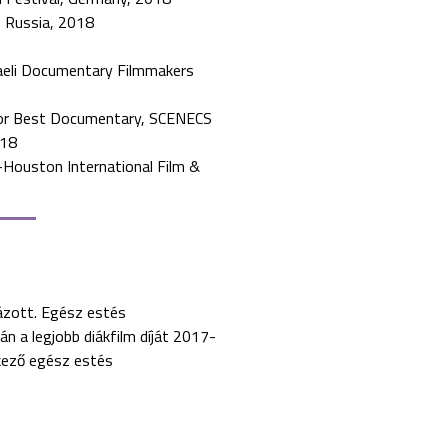
, Russia, 2018
raeli Documentary Filmmakers
or Best Documentary, SCENECS
018
-Houston International Film &
ázott. Egész estés
n a legjobb diákfilm díját 2017-
tkező egész estés