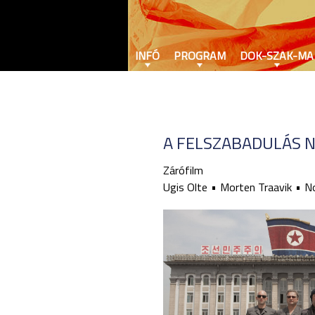
INFÓ
PROGRAM
DOK-SZAK-MA
A FELSZABADULÁS N
Zárófilm
Ugis Olte
Morten Traavik
No