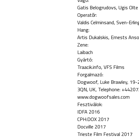
Vágó:
Gatis Belogrudovs
Ugis Olte
Operatőr:
Valdis Celminsand
Sven-Erlin
Hang:
Artis Dukalskis
Ernests Ans
Zene:
Laibach
Gyártó:
Traacik.info, VFS Films
Forgalmazó:
Dogwoof, Luke Brawley, 19-
3QN, UK, Telephone: +4420
www.dogwoofsales.com
Fesztiválok:
IDFA 2016
CPH:DOX 2017
Docville 2017
Trieste Film Festival 2017