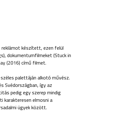
 reklámot készített, ezen felül
gs), dokumentumfilmeket (Stuck in
Day (2016) című filmet.
széles palettáján alkotó művész.
és Svédországban, így az
ntitás pedig egy szerep mindig
i karakteresen elmosni a
rsadalmi ügyek között.