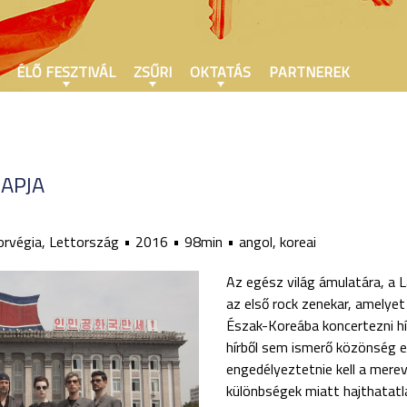
ÉLŐ FESZTIVÁL
ZSŰRI
OKTATÁS
PARTNEREK
APJA
rvégia, Lettország
2016
98min
angol, koreai
Az egész világ ámulatára, a 
az első rock zenekar, amelye
Észak-Koreába koncertezni hív
hírből sem ismerő közönség e
engedélyeztetnie kell a merev 
különbségek miatt hajthatatl