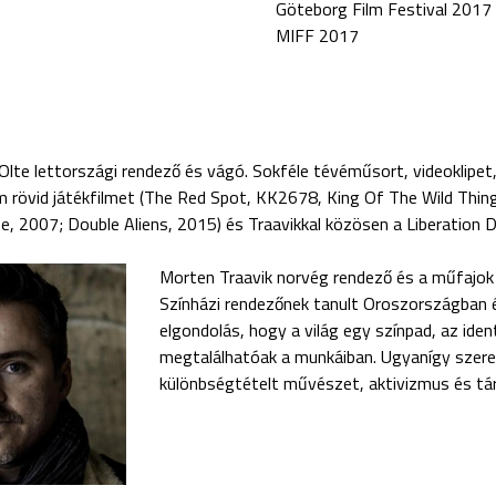
Göteborg Film Festival 2017
MIFF 2017
Olte lettországi rendező és vágó. Sokféle tévéműsort, videoklipet,
 rövid játékfilmet (The Red Spot, KK2678, King Of The Wild Thin
ne, 2007; Double Aliens, 2015) és Traavikkal közösen a Liberation 
Morten Traavik norvég rendező és a műfajok 
Színházi rendezőnek tanult Oroszországban 
elgondolás, hogy a világ egy színpad, az ide
megtalálhatóak a munkáiban. Ugyanígy szeret
különbségtételt művészet, aktivizmus és tá