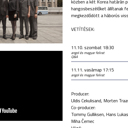
közben a két Korea határán 
hangosbeszélőket állítanak fel
megkezdődött a háborús viss
VETÍTÉSEK:
11.10. szombat 18:30
angol és magyar felirat
Q&A
11.11. vasárnap 17:15
angol és magyar felirat
Producer:
Uldis Cekulisand
Morten Traa
Co-producer:
Tommy Gulliksen
Hans Luka
Miha Černec