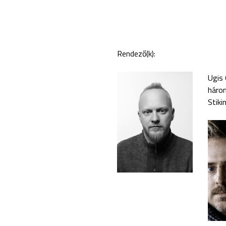
Rendező(k):
Ugis 
három
Stiki