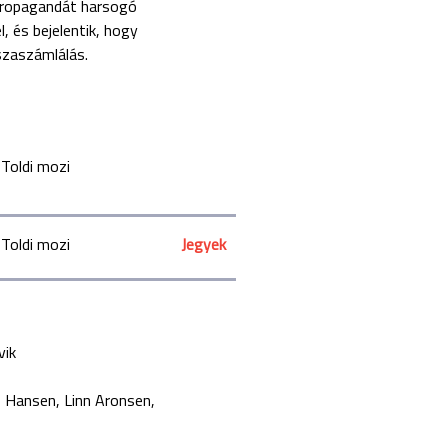
propagandát harsogó
, és bejelentik, hogy
zaszámlálás.
Toldi mozi
Toldi mozi
Jegyek
vik
s Hansen
Linn Aronsen