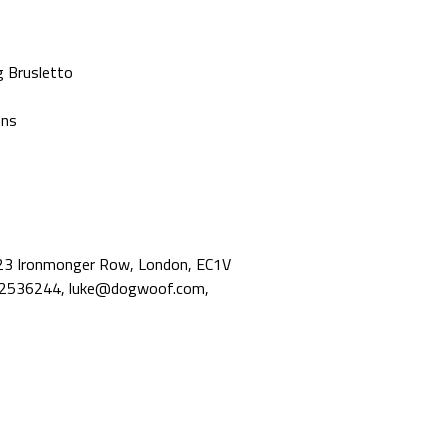
g Brusletto
ons
23 Ironmonger Row, London, EC1V
72536244, luke@dogwoof.com,