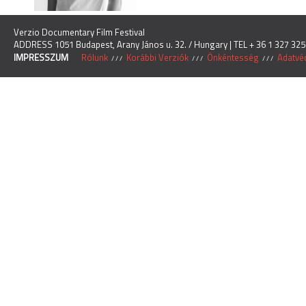
Verzio Documentary Film Festival
ADDRESS 1051 Budapest, Arany János u. 32. / Hungary | TEL + 36 1 327 325
IMPRESSZUM
Rólunk
Korábbi Verziók
Önkéntesség
Adatvéd