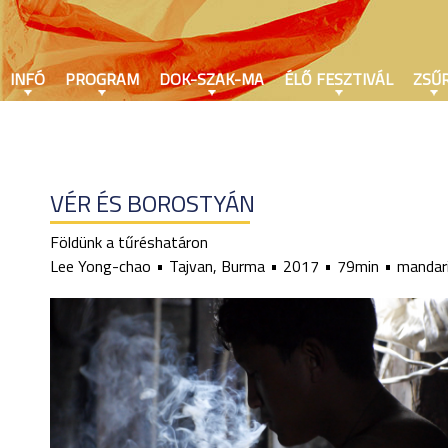
INFÓ
PROGRAM
DOK-SZAK-MA
ÉLŐ FESZTIVÁL
ZSŰR
VÉR ÉS BOROSTYÁN
Földünk a tűréshatáron
Lee Yong-chao
Tajvan, Burma
2017
79min
mandari