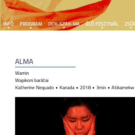
INFÓ
PROGRAM
DOK-SZAK-MA
ÉLŐ FESZTIVÁL
ZSŰR
ALMA
Wamin
Wapikoni barátai
Katherine Nequado
Kanada
2018
3min
Atikamekw