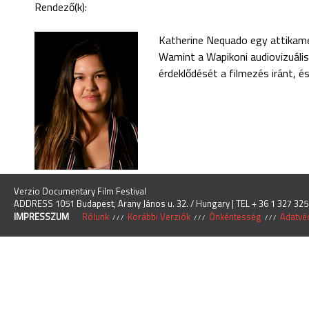
Rendező(k):
Katherine Nequado egy attikamek
Wamint a Wapikoni audiovizuális
érdeklődését a filmezés iránt, é
Verzio Documentary Film Festival
ADDRESS 1051 Budapest, Arany János u. 32. / Hungary | TEL + 36 1 327 325
IMPRESSZUM
Rólunk
Korábbi Verziók
Önkéntesség
Adatvéd