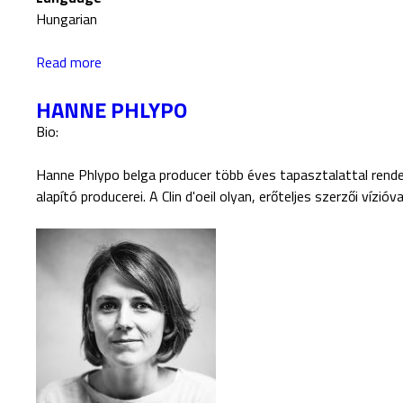
t
r
R
V
Hungarian
ó
E
e
:
r
Read more
a
V
z
b
E
i
HANNE PHLYPO
o
R
ó
u
Bio:
Z
t
I
R
Hanne Phlypo belga producer több éves tapasztalattal rendel
Ó
E
alapító producerei. A Clin d'oeil olyan, erőteljes szerzői víz
2
:
0
V
2
E
0
R
Z
I
Ó
2
0