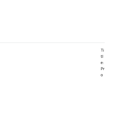
Ti
tl
e:
Pr
o