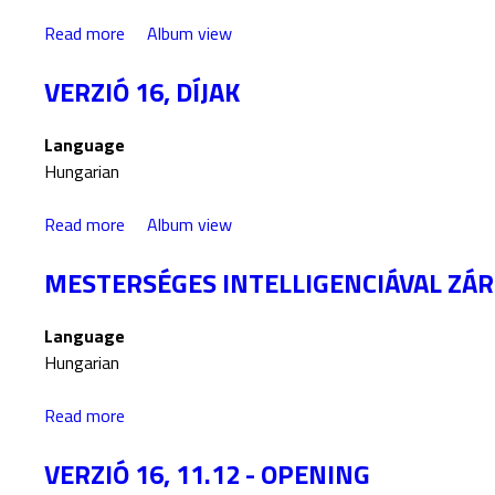
Read more
a
Album view
b
VERZIÓ 16, DÍJAK
o
u
t
Language
V
Hungarian
e
r
Read more
a
Album view
z
b
i
MESTERSÉGES INTELLIGENCIÁVAL ZÁRU
o
ó
u
1
t
Language
6
V
Hungarian
,
e
A
r
Read more
a
w
z
b
a
i
VERZIÓ 16, 11.12 - OPENING
o
r
ó
u