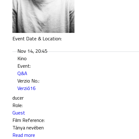
2
0
Event Date & Location:
Nov 14, 20:45
Kino
Event:
Q&A
Verzio No.:
Verzió16
ducer
Role:
Guest
Film Reference:
Tánya nevében
Read more
a