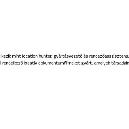
kezik mint location hunter, gyártásvezető és rendezőasszisztens. 
ióval rendelkező kreatív dokumentumfilmeket gyárt, amelyek társadalm