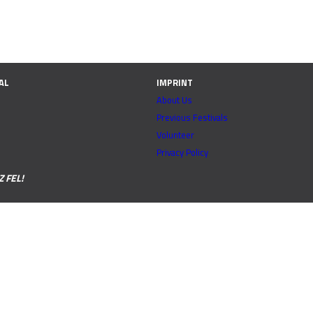
AL
IMPRINT
About Us
Previous Festivals
Volunteer
Privacy Policy
 FEL!