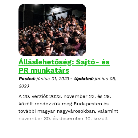
Álláslehetőség: Sajtó- és
PR munkatárs
-
Posted:
június 01, 2023
Updated:
június 05,
2023
A 20. Verziót 2023. november 22. és 29.
között rendezzük meg Budapesten és
további magyar nagyvárosokban, valamint
november 30. és december 10. között
online, a festival.verzio.org oldalon.
Keressük azt a leendő csapattagot, aki