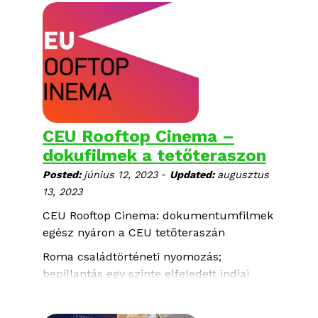
dokumentumfilm közül választhatnak. A
délelőtti programokra ezúttal is a Művész
moziban kerül sor.
CEU Rooftop Cinema –
dokufilmek a tetőteraszon
-
Posted:
június 12, 2023
Updated:
augusztus
13, 2023
CEU Rooftop Cinema: dokumentumfilmek
egész nyáron a CEU tetőteraszán
Roma családtörténeti nyomozás;
bepillantás egy szinte elfeledett indiai
zsidó közösség életébe; egy buddhista és
egy muszlim bába barátsága