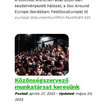
kezdeményezett hálózat, a
Doc Around
Europe
(korábban: FestDocsEurope) öt
európai dokumentumfilm-fesztivált köt
össze a kontinensen. 2023 óta a Verzió
négy másik filmfesztivállal, a FIPADOC-
kal, a DOK.Fest Münchennel, a
DocsBarcelonával és a MakeDox-szal
közösen dolgozik a
fiatal
dokumentumfilmesek támogatását célzó
programokon
. 2025-től egy új partner, a
Biografilm csatlakozott a hálózathoz.
Közönségszervező
munkatársat keresünk
-
Posted:
április 27, 2023
Updated:
május 03,
2023