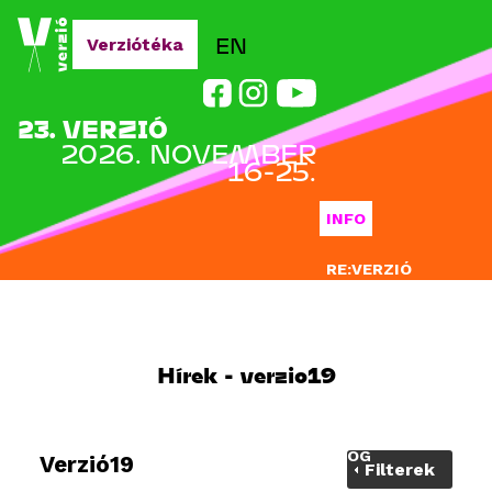
Jump to navigation
EN
Verziótéka
23. VERZIÓ
2026. NOVEMBER
16-25.
INFO
RE:VERZIÓ
NEVEZÉS
DOCLAB
Hírek - verzio19
OKTATÁS
BLOG
Verzió19
Filterek