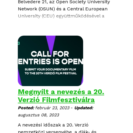
Belvedere 21
, az
Open Society University
Network
(OSUN) és a
Central European
University
(CEU) együttműködésével a
bécsi közönséghez is eljuttatja a 19. Verzió
programjának fénypontjait. Hét
dokumentumfilm kerül vetítésre a Blickle
Kino termeiben, a CEU campuson pedig
mesterkurzuson vehetnek részt az
érdeklődők.
Megnyílt a nevezés a 20.
Verzió Filmfesztiválra
-
Posted:
február 23, 2023
Updated:
augusztus 08, 2023
A nevezési időszak a 20. Verzió
nemzetközi versenyébe, a diák- és