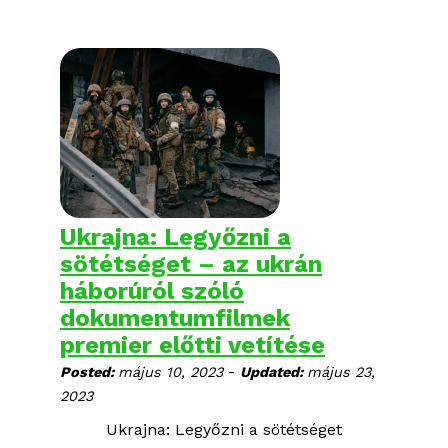
képzőművészek készítették a teljes körű
orosz katonai invázió 2022. február 24-i
kezdete után.
Ukrajna: Legyőzni a
sötétséget – az ukrán
háborúról szóló
dokumentumfilmek
premier előtti vetítése
-
Posted:
május 10, 2023
Updated:
május 23,
2023
Ukrajna: Legyőzni a sötétséget