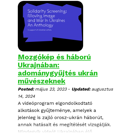
megfelelő tapasztalattal rendelkezik egy
filmfesztivál sajtó és PR feladatainak
ellátásához, szereti a
dokumentumfilmeket és elegendő
szabad kapacitása van az őszi
időszakban.
A fesztivál évközi tevékenységéről a
Mozgókép és háború
verzio.org
oldalon olvashatsz bővebben.
Ukrajnában:
Feladatok:
adománygyűjtés ukrán
művészeknek
-
Posted:
május 23, 2023
Updated:
augusztus
14, 2024
A videóprogram elgondolkodtató
alkotások gyűjteménye, amelyek a
jelenleg is zajló orosz-ukrán háborút,
annak hatásait és megítélését vizsgálják.
Mindegyik videót Ukrajnában élő