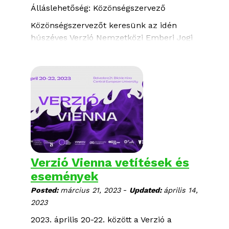
Álláslehetőség: Közönségszervező
Közönségszervezőt keresünk az idén
húszéves Verzió Nemzetközi Emberi Jogi
Dokumentumfilm Fesztivál csapatába, aki
be tudja azonosítani és meg tudja
szólítani a változatos témájú filmek által
megcélzott különféle társadalmi
csoportokat és képes új közönséget
vonzani a fesztiválra.
Verzió Vienna vetítések és
események
-
Posted:
március 21, 2023
Updated:
április 14,
2023
2023. április 20-22. között a
Verzió
a