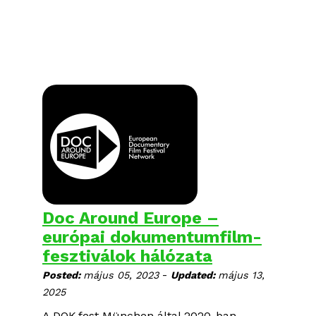
Doc Around Europe –
európai dokumentumfilm-
fesztiválok hálózata
-
Posted:
május 05, 2023
Updated:
május 13,
2025
A DOK.fest München által 2020-ban