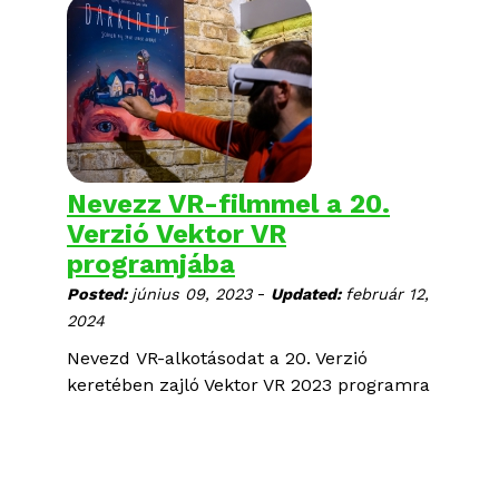
Mianmarban; fiatalok felnövéstörténetei
és küzdelmei az oktatással, a
szerelemmel, a közösséggel és az
identitással Budapesten, San Francisco-
ban és Transznisztriában: hat különleges
dokumentumfilmet nézhettek meg idén
nyáron ingyenesen a CEU Nádor utcai
épületének tetőteraszán.
Nevezz VR-filmmel a 20.
Verzió Vektor VR
programjába
-
Posted:
június 09, 2023
Updated:
február 12,
2024
Nevezd VR-alkotásodat a 20. Verzió
keretében zajló Vektor VR 2023 programra