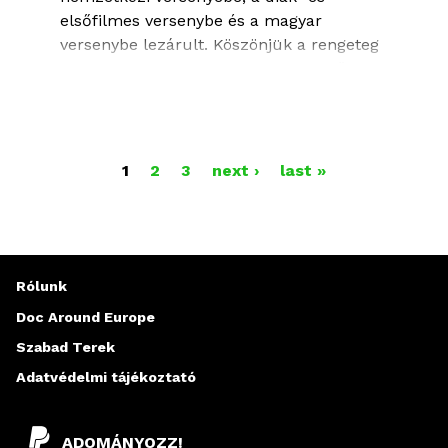
elsőfilmes versenybe és a magyar
versenybe lezárult.
Köszönjük a rengeteg
benevezett filmet! Minden jelentkezőt
értesítünk az eredményről 2023.
szeptember végéig.
A Vektor VR programba 2023.
O
1
2
3
next ›
last »
augusztus 28-ig lehet VR-alkotásokat
L
benevezni, a részletek alább
olvashatók.
D
A
Rólunk
Nevezd VR-alkotásodat a 20. Verzió
L
Doc Around Europe
keretében zajló Vektor VR 2023 programra
Szabad Terek
A
Adatvédelmi tájékoztató
K
ADOMÁNYOZZ!