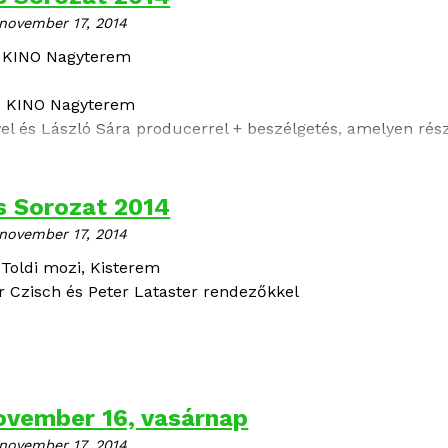
november 17, 2014
0 KINO Nagyterem
0 KINO Nagyterem
l és László Sára producerrel + beszélgetés, amelyen rész
nory Mész András
 Sorozat 2014
november 17, 2014
Toldi mozi, Kisterem
er Czisch és Peter Lataster rendezőkkel
ovember 16, vasárnap
november 17, 2014