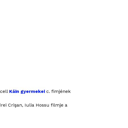
cell
Káin gyermekei
c. fimjének
rei Crişan, Iulia Hossu
filmje a