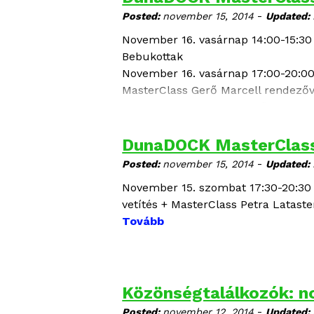
-
Posted:
november 15, 2014
Updated:
November 16. vasárnap 14:00-15:3
Bebukottak
November 16. vasárnap 17:00-20:0
MasterClass Gerő Marcell rendezőve
dokumentumfilm rendezője is, Mo
Tovább
DunaDOCK MasterClass
-
Posted:
november 15, 2014
Updated:
November 15. szombat 17:30-20:30 
vetítés + MasterClass Petra Latast
Tovább
Közönségtalálkozók: n
-
Posted:
november 12, 2014
Updated: