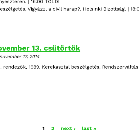
nyeszteren. | 16:00 TOLDI
beszélgetés,
Vigyázz, a civil harap?
, Helsinki Bizottság. | 18
ovember 13. csütörtök
november 17, 2014
t
, rendezők, 1989. Kerekasztal beszélgetés,
Rendszerváltás
1
2
next ›
last »