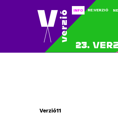
RE:VERZIÓ
INFO
N
23. VER
Verzió11