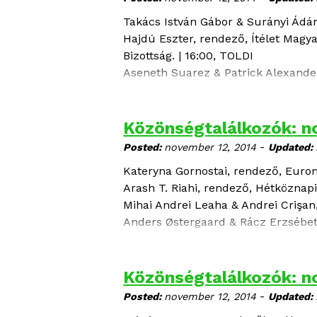
Takács István Gábor & Surányi Ád
Hajdú Eszter
, rendező, Ítélet Magy
Bizottság. | 16:00, TOLDI
Aseneth Suarez & Patrick Alexande
Közönségtalálkozók: n
-
Posted:
november 12, 2014
Updated:
Kateryna Gornostai
, rendező, Eurom
Arash T. Riahi
, rendező, Hétköznap
Mihai Andrei Leaha & Andrei Crişan
Anders Østergaard & Rácz Erzsébe
Askold Kurov
, rendező, Leninland.
Patrick Alexander & Aseneth Suare
Közönségtalálkozók: n
-
Posted:
november 12, 2014
Updated: