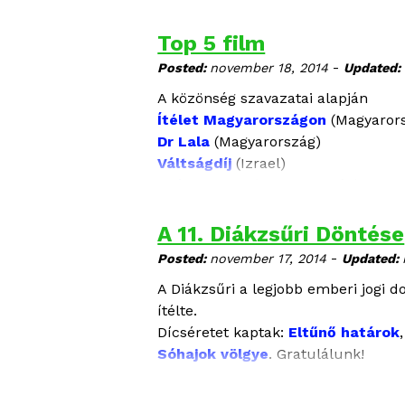
Top 5 film
-
Posted:
november 18, 2014
Updated:
A közönség szavazatai alapján
Ítélet Magyarországon
(Magyaror
Dr Lala
(Magyarország)
Váltságdíj
(Izrael)
Esélytelenül
(Magyarország)
Sóhajok völgye
(Románia)
A 11. Diákzsűri Döntése
-
Posted:
november 17, 2014
Updated:
A Diákzsűri a legjobb emberi jogi
ítélte.
Dícséretet kaptak:
Eltűnő határok
Sóhajok völgye
. Gratulálunk!