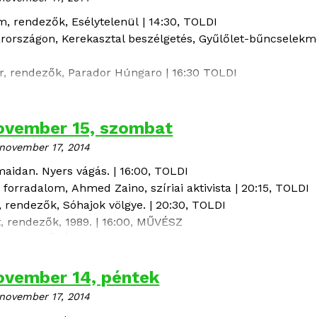
ám
, rendezők, Esélytelenül | 14:30, TOLDI
arországon, Kerekasztal beszélgetés,
Gyűlőlet-bűncselekm
r
, rendezők, Parador Húngaro | 16:30 TOLDI
ovember 15, szombat
november 17, 2014
aidan. Nyers vágás. | 16:00, TOLDI
i forradalom,
Ahmed Zaino
, szíriai aktivista | 20:15, TOLDI
, rendezők, Sóhajok völgye. | 20:30, TOLDI
t
,
rendezők, 1989. | 16:00, MŰVÉSZ
 | 21:30, MŰVÉSZ
z
, rendezők, Parador Húngaro. | 21:45, MŰVÉSZ
ovember 14, péntek
november 17, 2014