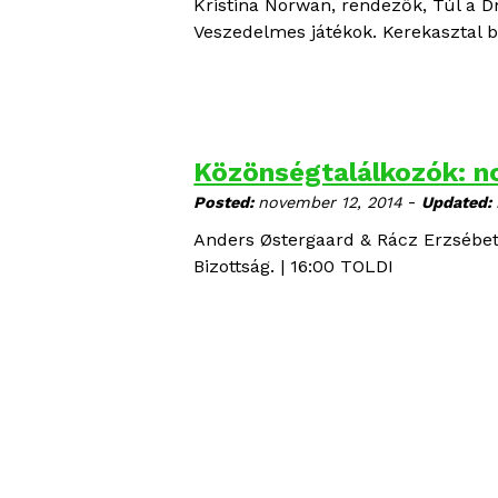
Kristina Norwan
, rendezők, Túl a D
Veszedelmes játékok. Kerekasztal 
Közönségtalálkozók: n
-
Posted:
november 12, 2014
Updated:
Anders Østergaard & Rácz Erzsébe
Bizottság. | 16:00 TOLDI
O