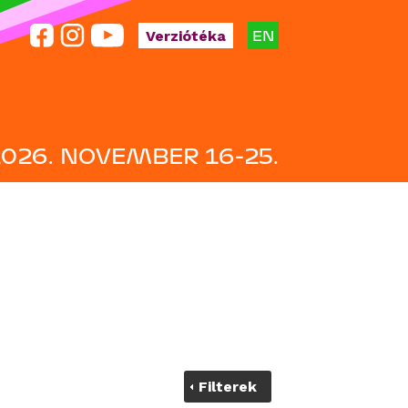
EN
Verziótéka
2026. NOVEMBER 16-25.
Filterek