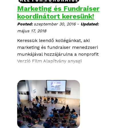
Marketing és Fundraiser
koordinátort keresünk!
-
Posted:
szeptember 30, 2016
Updated:
május 17, 2018
Keressük leendő kollégánkat, aki
marketing és fundraiser menedzseri
munkájával hozzájárulna a nonprofit
Verzió Film Alapítvány anyagi
forrásainak megszervezéséhez.
Első interjúk február 20-tól.