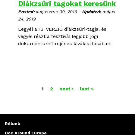
Diákzsűri tagokat keresünk
-
Posted:
augusztus 09, 2016
Updated:
május
24, 2019
Legyél a 13. VERZIÓ diákzsűri-tagja, és
vegyél részt a fesztivál legjobb jogi
dokumentumfilmjének kiválasztásában!
O
1
2
next ›
last »
L
D
A
Rólunk
Doc Around Europe