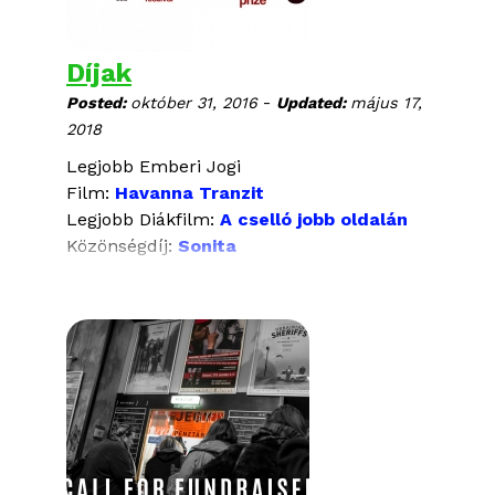
Díjak
-
Posted:
október 31, 2016
Updated:
május 17,
2018
Legjobb Emberi Jogi
Film:
Havanna
Tranzit
Legjobb Diákfilm:
A cselló jobb oldalán
Közönségdíj:
Sonita