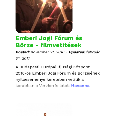
Emberi Jogi Fórum és
Börze - filmvetítések
-
Posted:
november 21, 2016
Updated:
február
01, 2017
A Budapesti Európai Ifjúsági Központ
2016-os Emberi Jogi Fórum és Börzéjének
nyitóeseménye keretében vetítik a
korábban a Verzión is látott
Havanna
Tranzit
és
Kockás forradalom
című
filmeket.