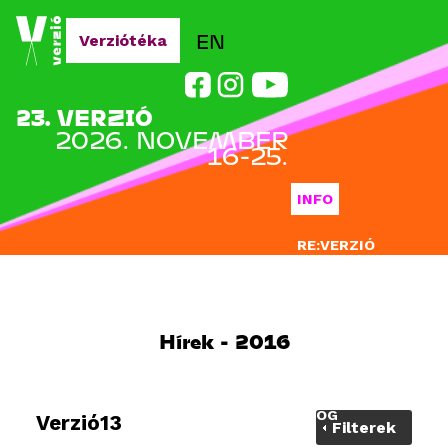
Jump to navigation
EN
Verziótéka
23. VERZIÓ
2026. NOVEMBER
16-25.
INFO
RE:VERZIÓ
NEVEZÉS
DOCLAB
Hírek - 2016
OKTATÁS
BLOG
Verzió13
Filterek