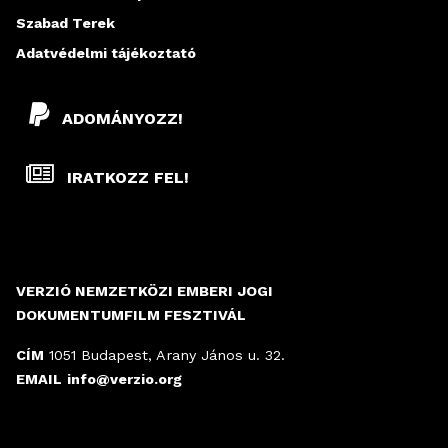
L
Szabad Terek
A
Adatvédelmi tájékoztató
K
ADOMÁNYOZZ!
IRATKOZZ FEL!
VERZIÓ NEMZETKÖZI EMBERI JOGI
DOKUMENTUMFILM FESZTIVÁL
CÍM
1051 Budapest, Arany János u. 32.
EMAIL
info@verzio.org