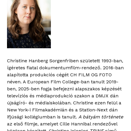
Christine Hanberg Sorgenfriben született 1993-ban,
ígéretes fiatal dokumentumfilm-rendező. 2016-ban
alapította produkciós cégét CH FILM OG FOTO
néven. A European Film College-ban tanult 2019-
ben, 2025-ben fogja befejezni alapszakos képzését
televíziós és médiaprodukció szakon a DMJX dán
újságíró- és médiaiskolában. Christine ezen felül a
New York-i Filmakadémián és a Station-Next dán
ifjúsági kollégiumban is tanult.
A bátyám története
az első filmje, amelyet Cille Hannibal rendezővel
közösen készített. Christine jelenleg
TRINE
című