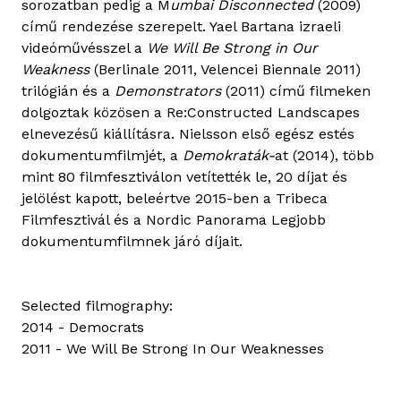
sorozatban pedig a M
umbai Disconnected
(2009)
című rendezése szerepelt. Yael Bartana izraeli
videóművésszel a
We Will Be Strong in Our
Weakness
(Berlinale 2011, Velencei Biennale 2011)
trilógián és a
Demonstrators
(2011) című filmeken
dolgoztak közösen a Re:Constructed Landscapes
elnevezésű kiállításra. Nielsson első egész estés
dokumentumfilmjét, a
Demokraták-
at (2014), több
mint 80 filmfesztiválon vetítették le, 20 díjat és
jelölést kapott, beleértve 2015-ben a Tribeca
Filmfesztivál és a Nordic Panorama Legjobb
dokumentumfilmnek járó díjait.
Selected filmography:
2014 - Democrats
2011 - We Will Be Strong In Our Weaknesses