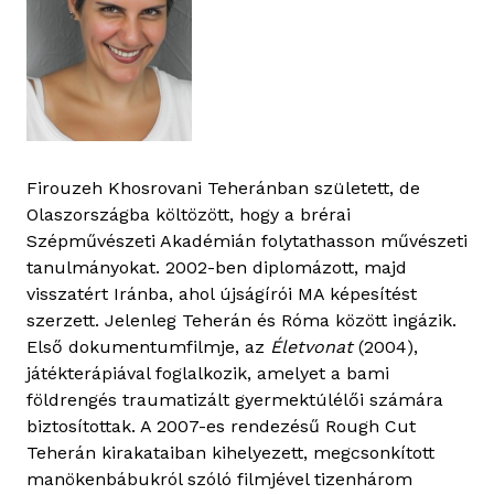
Firouzeh Khosrovani Teheránban született, de
Olaszországba költözött, hogy a brérai
Szépművészeti Akadémián folytathasson művészeti
tanulmányokat. 2002-ben diplomázott, majd
visszatért Iránba, ahol újságírói MA képesítést
szerzett. Jelenleg Teherán és Róma között ingázik.
Első dokumentumfilmje, az
Életvonat
(2004),
játékterápiával foglalkozik, amelyet a bami
földrengés traumatizált gyermektúlélői számára
biztosítottak. A 2007-es rendezésű Rough Cut
Teherán kirakataiban kihelyezett, megcsonkított
manökenbábukról szóló filmjével tizenhárom