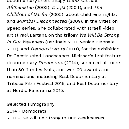
documentary short trilogy
Good Morning
Afghanistan
(2003),
Durga
(2004), and
The
Children of Darfur
(2005), about children’s rights,
and
Mumbai Disconnected
(2009), in the Cities on
Speed series. She collaborated with Israeli video
artist Yael Bartana on the trilogy
We Will Be Strong
in Our Weakness
(Berlinale 2011, Venice Biennale
2011), and
Demonstrators
(2011), for the exhibition
Re:Constructed Landscapes. Nielsson’s first feature
documentary
Democrats
(2014), screened at more
than 80 film festivals, and won 20 awards and
nominations, including Best Documentary at
Tribeca Film Festival 2015, and Best Documentary
at Nordic Panorama 2015.
Selected filmography:
2014 - Democrats
2011 - We Will Be Strong In Our Weaknesses