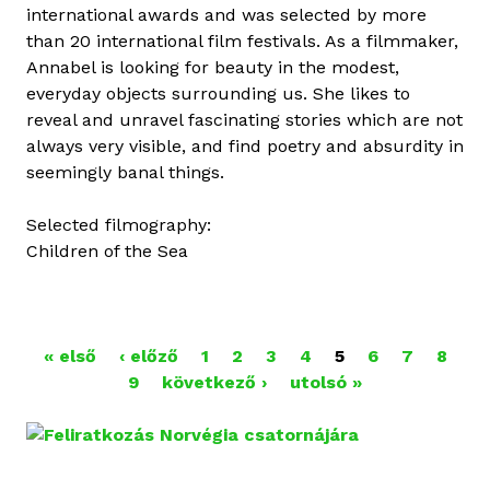
international awards and was selected by more
than 20 international film festivals. As a filmmaker,
Annabel is looking for beauty in the modest,
everyday objects surrounding us. She likes to
reveal and unravel fascinating stories which are not
always very visible, and find poetry and absurdity in
seemingly banal things.
Selected filmography:
Children of the Sea
O
« első
‹ előző
1
2
3
4
5
6
7
8
9
következő ›
utolsó »
L
D
A