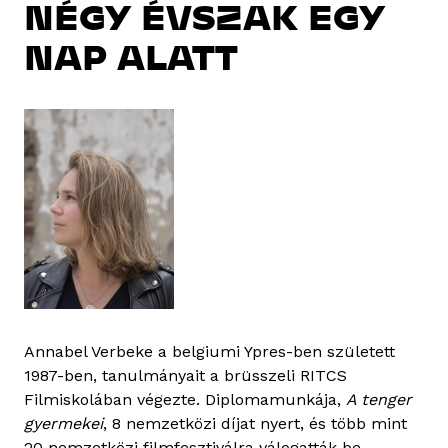
NÉGY ÉVSZAK EGY
NAP ALATT
Annabel Verbeke a belgiumi Ypres-ben született
1987-ben, tanulmányait a brüsszeli RITCS
Filmiskolában végezte. Diplomamunkája,
A tenger
gyermekei
, 8 nemzetközi díjat nyert, és több mint
20 nemzetközi filmfesztiválra válogatták be.