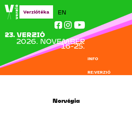
Jump to navigation
EN
Verziótéka
23. VERZIÓ
2026. NOVEMBER
16-25.
INFO
RE:VERZIÓ
NEVEZÉS
DOCLAB
Norvégia
OKTATÁS
BLOG