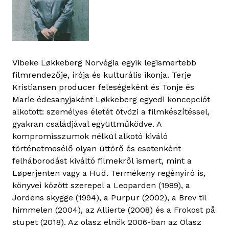
Vibeke Løkkeberg Norvégia egyik legismertebb
filmrendezője, írója és kulturális ikonja. Terje
Kristiansen producer feleségeként és Tonje és
Marie édesanyjaként Løkkeberg egyedi koncepciót
alkotott: személyes életét ötvözi a filmkészítéssel,
gyakran családjával együttműködve. A
kompromisszumok nélkül alkotó kiváló
történetmesélő olyan úttörő és esetenként
felháborodást kiváltó filmekről ismert, mint a
Løperjenten vagy a Hud. Termékeny regényíró is,
könyvei között szerepel a Leoparden (1989), a
Jordens skygge (1994), a Purpur (2002), a Brev til
himmelen (2004), az Allierte (2008) és a Frokost på
stupet (2018). Az olasz elnök 2006-ban az Olasz