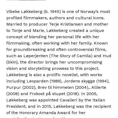
Vibeke Løkkeberg (b. 1945) is one of Norway’s most
profiled filmmakers, authors and cultural icons.
Married to producer Terje Kristiansen and mother
to Tonje and Marie, Løkkeberg created a unique
concept of blending her personal life with her
filmmaking, often working with her family. Known
for groundbreaking and often controversial films,
such as Løperjenten (The Story of Camila) and Hud
(Skin), the director brings her uncompromising
vision and storytelling prowess to this project.
Løkkeberg is also a prolific novelist, with works
including Leoparden (1989), Jordens skygge (1994),
Purpur (2002), Brev til himmelen (2004),. Allierte
(2008) and Frokost på stupet (2018). In 2005,
Løkkeberg was appointed Cavalieri by the Italian
President, and in 2015, Løkkeberg was the recipient
of the Honorary Amanda Award for her