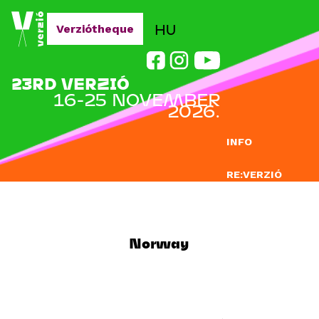
Jump to navigation
HU
Verziótheque
23RD VERZIÓ
16-25 NOVEMBER
2026.
INFO
RE:VERZIÓ
SUBMISSION
DOCLAB
Norway
EDUCATION
BLOG