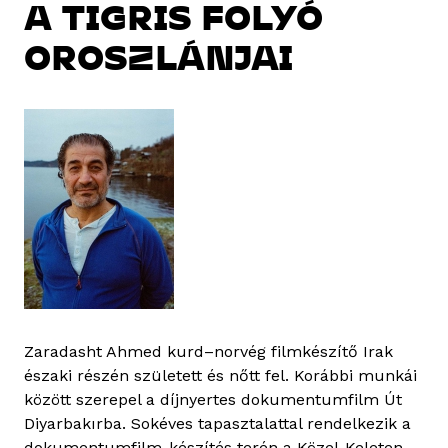
A TIGRIS FOLYÓ
OROSZLÁNJAI
Zaradasht Ahmed kurd–norvég filmkészítő Irak
északi részén született és nőtt fel. Korábbi munkái
között szerepel a díjnyertes dokumentumfilm Út
Diyarbakırba. Sokéves tapasztalattal rendelkezik a
dokumentumfilm-készítés terén a Közel-Keleten,