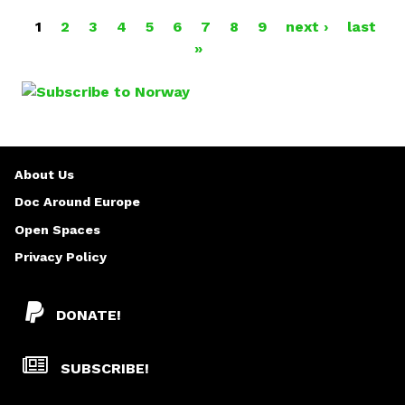
1
2
3
4
5
6
7
8
9
next ›
last
P
»
A
G
E
About Us
S
Doc Around Europe
Open Spaces
Privacy Policy
DONATE!
SUBSCRIBE!