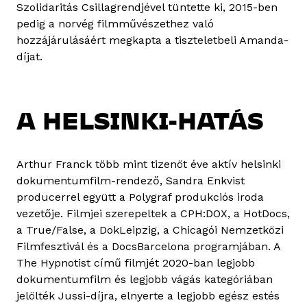
Szolidaritás Csillagrendjével tüntette ki, 2015-ben
pedig a norvég filmművészethez való
hozzájárulásáért megkapta a tiszteletbeli Amanda-
díjat.
A HELSINKI-HATÁS
Arthur Franck több mint tizenöt éve aktív helsinki
dokumentumfilm-rendező, Sandra Enkvist
producerrel együtt a Polygraf produkciós iroda
vezetője. Filmjei szerepeltek a CPH:DOX, a HotDocs,
a True/False, a DokLeipzig, a Chicagói Nemzetközi
Filmfesztivál és a DocsBarcelona programjában. A
The Hypnotist című filmjét 2020-ban legjobb
dokumentumfilm és legjobb vágás kategóriában
jelölték Jussi-díjra, elnyerte a legjobb egész estés