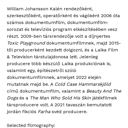
William Johansson Kalén rendezőként,
szerkesztőként, operatőrként és vágóként 2006 óta
számos dokumentumfilm, dokumentumfilm-
sorozat és televíziós program elkészítésében vesz
részt. 2009-ben társrendezője volt a díjnyertes
Toxic Playground
dokumentumfilmnek, majd 2015-
től producerként kezdett dolgozni, és a Laika Film
& Television társtulajdonosa lett. Jelenleg
producere több készülő Laika produkciónak is,
valamint egy, építészetről szóló
dokumentumfilmnek, amelyet 2022 elején
mutatnak majd be. A
Cold Case Hammarskjöld
című dokumentumfilm, valamint a
Beauty And The
Dogs
és a
The Man Who Sold His Skin
játékfilmek
társproducere volt. A 2021 tavaszán bemutatott
jordán fikciós
Farha
svéd producere.
Selected filmography: