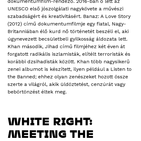
dokumentumfilm-rendező. 2016-ban ő lett az
UNESCO első jószolgálati nagykövete a művészi
szabadságért és kreativitásért. Banaz: A Love Story
(2012) című dokumentumfilmje egy fiatal, Nagy-
Britanniában élő kurd nő történetét beszéli el, aki
úgynevezett becsületbeli gyilkosság áldozata lett.
Khan második, Jihad című filmjéhez két éven át
forgatott radikális iszlamisták, elítélt terroristák és
korábbi dzsihadisták között. Khan több nagysikerű
zenei albumot is készített, ilyen például a Listen to
the Banned; ehhez olyan zenészeket hozott össze
szerte a világról, akik üldöztetést, cenzúrát vagy
bebörtönzést éltek meg.
WHITE RIGHT:
MEETING THE