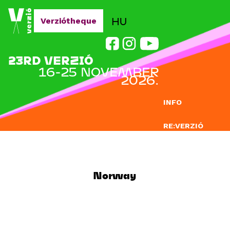
Jump to navigation
HU
Verziótheque
23RD VERZIÓ
16-25 NOVEMBER
2026.
INFO
RE:VERZIÓ
SUBMISSION
DOCLAB
Norway
EDUCATION
BLOG