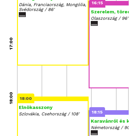
16:15
Dánia, Franciaország, Mongólia,
Svédország / 86'
Szerelem, töredé
Olaszország / 96'
17:00
18:00
18:00
Elnökasszony
18:15
Szlovákia, Csehország / 108'
Karavánról és kut
Németország / 90'