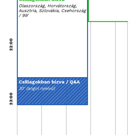
Olaszország, Horvátország,
Ausztria, Szlovákia, Csehország
/ 99'
22:00
Csillagokban bízva / Q&A
30' (angol nyelvű)
23:00