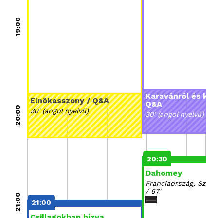
19:00
Karavánról és kut
Elnökasszony / Q&A
Q&A
20:00
30' (angol nyelvű)
30' (angol nyelvű)
20:30
Dahomey
Franciaország, Szene
/ 67'
21:00
21:00
Csillagokban bízva