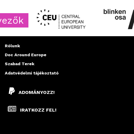
zők
Rólunk
Doc Around Europe
Szabad Terek
Adatvédelmi tájékoztató
ADOMÁNYOZZ!
IRATKOZZ FEL!