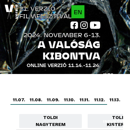
Jump to navigation
21. VERZIÓ
EN
FILMFESZTIVÁL
2024. NOVEMBER 6-13.
A VALÓSÁG
KIBONTVA
ONLINE VERZIÓ
11.14.-11.24.
INFO
FILMEK
PROGRAM
11.07.
11.08.
11.09.
11.10.
11.11.
11.12.
11.13.
VENDÉGEK
TOLDI
TOLDI
INDUSTRY
NAGYTEREM
KISTERE