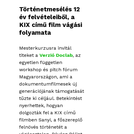
OKTATÁS
Történetmesélés 12
év felvételeiből, a
KIÁLLÍTÁSO
KIX című film vágási
folyamata
BLOG
Mesterkurzusra invitál
titeket a
Verzió Doclab
, az
egyetlen független
workshop és pitch fórum
Magyarországon, ami a
dokumentumfilmesek új
generációjának támogatását
tűzte ki céljául. Betekintést
nyerhettek, hogyan
dolgozták fel a KIX című
filmben Sanyi, a főszereplő
felnövés történetét a