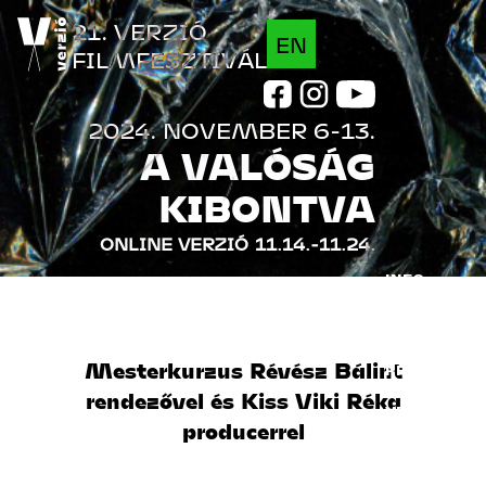
Jump to navigation
21. VERZIÓ
EN
FILMFESZTIVÁL
2024. NOVEMBER 6-13.
A VALÓSÁG
KIBONTVA
ONLINE VERZIÓ
11.14.-11.24.
INFO
FILMEK
Mesterkurzus Révész Bálint
PROGRAM
rendezővel és Kiss Viki Réka
VENDÉGEK
producerrel
INDUSTRY