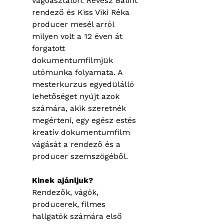
vágóasztalon. Révész Bálint
rendező és Kiss Viki Réka
producer mesél arról
milyen volt a 12 éven át
forgatott
dokumentumfilmjük
utómunka folyamata. A
mesterkurzus egyedülálló
lehetőséget nyújt azok
számára, akik szeretnék
megérteni, egy egész estés
kreatív dokumentumfilm
vágását a rendező és a
producer szemszögéből.
Kinek ajánljuk?
Rendezők, vágók,
producerek, filmes
hallgatók számára első