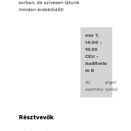
sorban, de szívesen látunk
minden érdeklődőt!
nov 7,
14:00
-
15:30
CEU -
Auditoriu
m B
Az
angol
esemény
nyelvű
Résztvevők