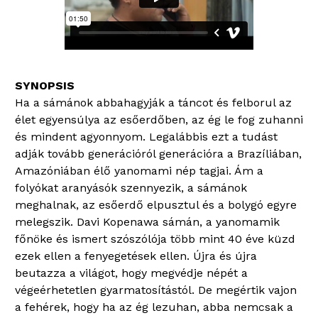
Ha a sámánok abbahagyják a táncot és felborul az
élet egyensúlya az esőerdőben, az ég le fog zuhanni
és mindent agyonnyom. Legalábbis ezt a tudást
adják tovább generációról generációra a Brazíliában,
Amazóniában élő yanomami nép tagjai. Ám a
folyókat aranyásók szennyezik, a sámánok
meghalnak, az esőerdő elpusztul és a bolygó egyre
melegszik. Davi Kopenawa sámán, a yanomamik
főnöke és ismert szószólója több mint 40 éve küzd
ezek ellen a fenyegetések ellen. Újra és újra
beutazza a világot, hogy megvédje népét a
végeérhetetlen gyarmatosítástól. De megértik vajon
a fehérek, hogy ha az ég lezuhan, abba nemcsak a