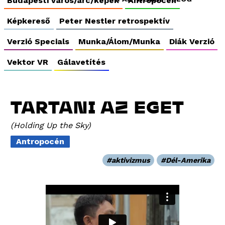
Budapesti város/arc/képek
Antropocén
Képkereső
Peter Nestler retrospektív
Verzió Specials
Munka/Álom/Munka
Diák Verzió
Vektor VR
Gálavetítés
TARTANI AZ EGET
Holding Up the Sky
Antropocén
aktivizmus
Dél-Amerika