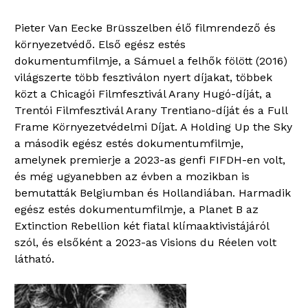
Pieter Van Eecke Brüsszelben élő filmrendező és
környezetvédő. Első egész estés
dokumentumfilmje, a Sámuel a felhők fölött (2016)
világszerte több fesztiválon nyert díjakat, többek
közt a Chicagói Filmfesztivál Arany Hugó-díját, a
Trentói Filmfesztivál Arany Trentiano-díját és a Full
Frame Környezetvédelmi Díjat. A Holding Up the Sky
a második egész estés dokumentumfilmje,
amelynek premierje a 2023-as genfi FIFDH-en volt,
és még ugyanebben az évben a mozikban is
bemutatták Belgiumban és Hollandiában. Harmadik
egész estés dokumentumfilmje, a Planet B az
Extinction Rebellion két fiatal klímaaktivistájáról
szól, és elsőként a 2023-as Visions du Réelen volt
látható.