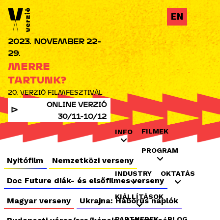
Jump to navigation
EN
2023. NOVEMBER 22-
29.
MERRE
TARTUNK?
20. VERZIÓ FILMFESZTIVÁL
ONLINE VERZIÓ
30/11-10/12
FILMEK
INFO
PROGRAM
Nyitófilm
Nemzetközi verseny
INDUSTRY
OKTATÁS
Doc Future diák- és elsőfilmes verseny
KIÁLLÍTÁSOK
Magyar verseny
Ukrajna: Háborús naplók
PARTNEREK
BLOG