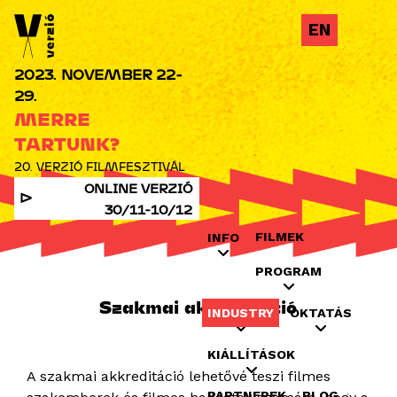
Jump to navigation
EN
2023. NOVEMBER 22-
29.
MERRE
TARTUNK?
20. VERZIÓ FILMFESZTIVÁL
ONLINE VERZIÓ
30/11-10/12
FILMEK
INFO
PROGRAM
Szakmai akkreditáció
INDUSTRY
OKTATÁS
KIÁLLÍTÁSOK
A szakmai akkreditáció lehetővé teszi filmes
PARTNEREK
BLOG