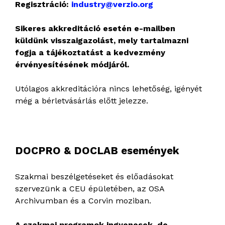
Regisztráció:
industry@verzio.org
Sikeres akkreditáció esetén e-mailben
küldünk visszaigazolást, mely tartalmazni
fogja a tájékoztatást a kedvezmény
érvényesítésének módjáról.
Utólagos akkreditációra nincs lehetőség, igényét
még a bérletvásárlás előtt jelezze.
DOCPRO & DOCLAB események
Szakmai beszélgetéseket és előadásokat
szervezünk a CEU épületében, az OSA
Archivumban és a Corvin moziban.
A szakmai programok ingyenesek, de