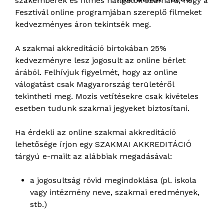
szakemberek és filmes hallgatók számára, hogy a
Fesztivál online programjában szereplő filmeket
kedvezményes áron tekintsék meg.
A szakmai akkreditáció birtokában 25%
kedvezményre lesz jogosult az online bérlet
árából. Felhívjuk figyelmét, hogy az online
válogatást csak Magyarország területéről
tekintheti meg. Mozis vetítésekre csak kivételes
esetben tudunk szakmai jegyeket biztosítani.
Ha érdekli az online szakmai akkreditáció
lehetősége írjon egy SZAKMAI AKKREDITÁCIÓ
tárgyú e-mailt az alábbiak megadásával:
a jogosultság rövid megindoklása (pl. iskola
vagy intézmény neve, szakmai eredmények,
stb.)