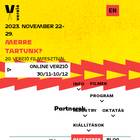
Jump to navigation
EN
2023. NOVEMBER 22-
29.
MERRE
TARTUNK?
20. VERZIÓ FILMFESZTIVÁL
ONLINE VERZIÓ
30/11-10/12
FILMEK
INFO
PROGRAM
Partnerek
INDUSTRY
OKTATÁS
KIÁLLÍTÁSOK
PARTNEREK
BLOG