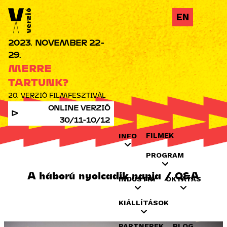
Jump to navigation
EN
2023. NOVEMBER 22-
29.
MERRE
TARTUNK?
20. VERZIÓ FILMFESZTIVÁL
ONLINE VERZIÓ
30/11-10/12
FILMEK
INFO
PROGRAM
A háború nyolcadik napja / Q&A
INDUSTRY
OKTATÁS
KIÁLLÍTÁSOK
PARTNEREK
BLOG