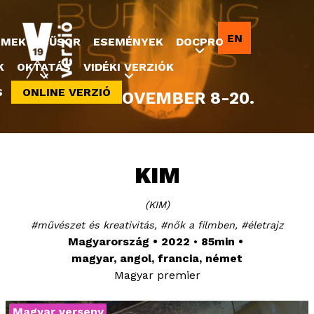
Jump to navigation
EN
LMEK
MŰSOR
ESEMÉNYEK
DOCPRO
K
OKTATÁS
VIDÉKI VERZIÓK
S
ONLINE VERZIÓ
2022. NOVEMBER 8-20.
KIM
KIM
művészet és kreativitás
nők a filmben
életrajz
Magyarország
2022
85min
magyar, angol, francia, német
Magyar premier
Magyar verseny