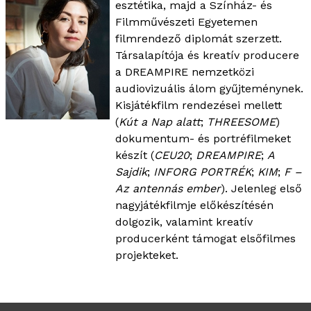
esztétika, majd a Színház- és
Filmművészeti Egyetemen
filmrendező diplomát szerzett.
Társalapítója és kreatív producere
a DREAMPIRE nemzetközi
audiovizuális álom gyűjteménynek.
Kisjátékfilm rendezései mellett
(
Kút a Nap alatt
;
THREESOME
)
dokumentum- és portréfilmeket
készít (
CEU20
;
DREAMPIRE
;
A
Sajdik
;
INFORG PORTRÉK
;
KIM
;
F –
Az antennás ember
). Jelenleg első
nagyjátékfilmje előkészítésén
dolgozik, valamint kreatív
producerként támogat elsőfilmes
projekteket.