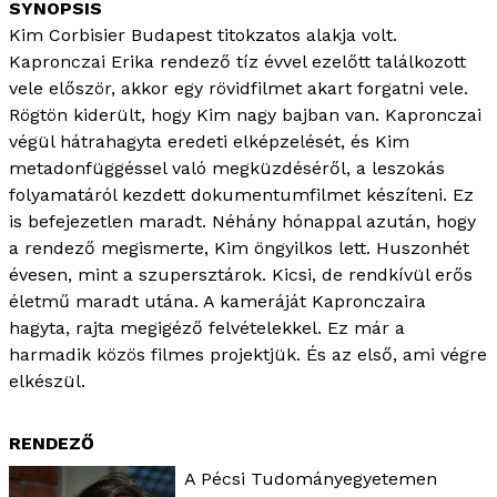
Kim Corbisier Budapest titokzatos alakja volt.
Kapronczai Erika rendező tíz évvel ezelőtt találkozott
vele először, akkor egy rövidfilmet akart forgatni vele.
Rögtön kiderült, hogy Kim nagy bajban van. Kapronczai
végül hátrahagyta eredeti elképzelését, és Kim
metadonfüggéssel való megküzdéséről, a leszokás
folyamatáról kezdett dokumentumfilmet készíteni. Ez
is befejezetlen maradt. Néhány hónappal azután, hogy
a rendező megismerte, Kim öngyilkos lett. Huszonhét
évesen, mint a szupersztárok. Kicsi, de rendkívül erős
életmű maradt utána. A kameráját Kapronczaira
hagyta, rajta megigéző felvételekkel. Ez már a
harmadik közös filmes projektjük. És az első, ami végre
elkészül.
RENDEZŐ
A Pécsi Tudományegyetemen