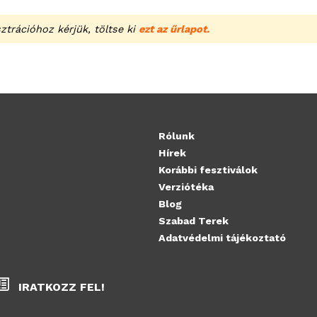
ztrációhoz kérjük, töltse ki
ezt az űrlapot.
Rólunk
Hírek
Korábbi fesztiválok
Verziótéka
Blog
Szabad Terek
Adatvédelmi tájékoztató
IRATKOZZ FEL!