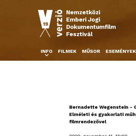
Nemzetközi
Emberi Jogi
Dokumentumfilm
Fesztivál
INFO
FILMEK
MŰSOR
ESEMÉNYEK
Bernadette Wegenstein - G
Elméleti és gyakorlati mű
filmrendezővel