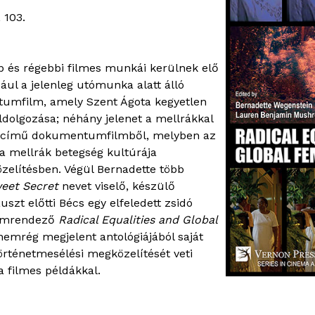
 103.
b és régebbi filmes munkái kerülnek elő
ául a jelenleg utómunka alatt álló
umfilm, amely Szent Ágota kegyetlen
ldolgozása; néhány jelenet a mellrákkal
című dokumentumfilmből, melyben az
a mellrák betegség kultúrája
zelítésben. Végül Bernadette több
eet Secret
nevet viselő, készülő
uszt előtti Bécs egy elfeledett zsidó
filmrendező
Radical Equalities and Global
emrég megjelent antológiájából saját
 történetmesélési megközelítését veti
a filmes példákkal.