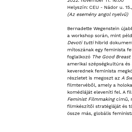
2022. november 11. 16:00
Helyszín: CEU - Nádor u. 15.,
(Az esemény angol nyelvű)
Bernadette Wegenstein újab
a workshop során, mint péld
Devoti tutti
hibrid dokument
mítoszának egy feminista fe
foglalkozó
The Good Breast
amerikai szépségkultúra és 
keverednek feminista megkö
részletet is megoszt az
A Sw
filmtervéből, amely a holoka
komédiáját eleveníti fel. A 
Feminist Filmmaking
című, n
filmkészítői stratégiáját és
össze más, globális feminist