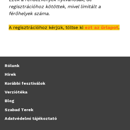
regisztrációhoz kötöttek, mivel limitált a
férőhelyek száma.
A regisztrációhoz kérjük, töltse ki
ezt az űrlapot
.
Rólunk
Hírek
Korábbi fesztiválok
Verziótéka
Blog
Szabad Terek
Adatvédelmi tájékoztató