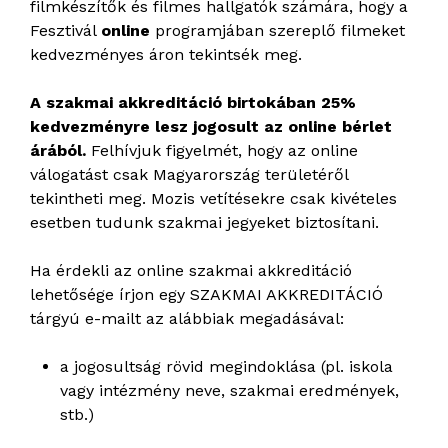
filmkészítők és filmes hallgatók számára, hogy a
Fesztivál
online
programjában szereplő filmeket
kedvezményes áron tekintsék meg.
A szakmai akkreditáció birtokában 25%
kedvezményre lesz jogosult az online bérlet
árából.
Felhívjuk figyelmét, hogy az online
válogatást csak Magyarország területéről
tekintheti meg. Mozis vetítésekre csak kivételes
esetben tudunk szakmai jegyeket biztosítani.
Ha érdekli az online szakmai akkreditáció
lehetősége írjon egy SZAKMAI AKKREDITÁCIÓ
tárgyú e-mailt az alábbiak megadásával:
a jogosultság rövid megindoklása (pl. iskola
vagy intézmény neve, szakmai eredmények,
stb.)