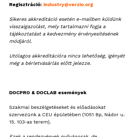
Regisztráció:
industry@verzio.org
Sikeres akkreditáció esetén e-mailben küldünk
visszaigazolást, mely tartalmazni fogja a
tájékoztatást a kedvezmény érvényesítésének
módjáról.
Utólagos akkreditációra nincs lehetőség, igényét
még a bérletvásárlás előtt jelezze.
DOCPRO & DOCLAB események
Szakmai beszélgetéseket és előadásokat
szervezünk a CEU épületében (1051 Bp, Nádor u.
15. 103-as terem).
Ezek a rendezvények nyilvánosak, de