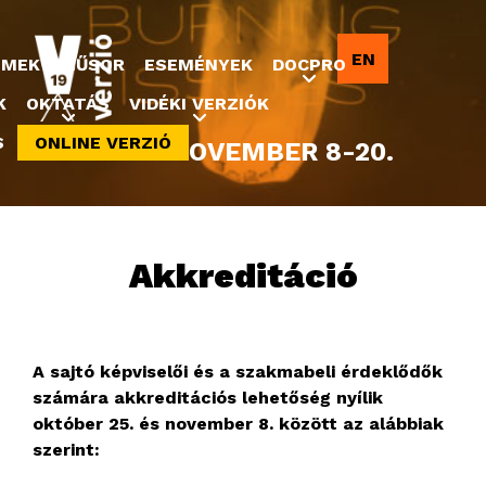
Jump to navigation
EN
LMEK
MŰSOR
ESEMÉNYEK
DOCPRO
K
OKTATÁS
VIDÉKI VERZIÓK
S
ONLINE VERZIÓ
2022. NOVEMBER 8-20.
Akkreditáció
A sajtó képviselői és a szakmabeli érdeklődők
számára akkreditációs lehetőség nyílik
október 25. és november 8. között az alábbiak
szerint: