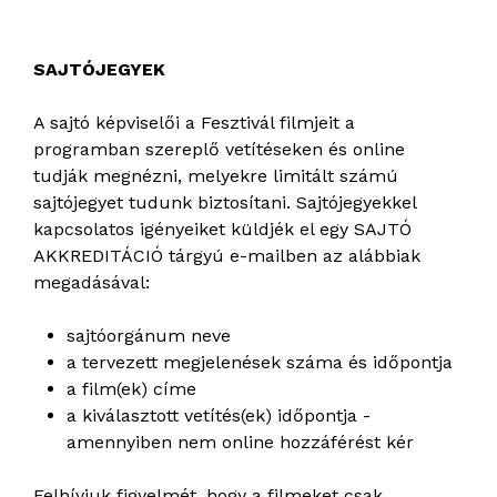
SAJTÓJEGYEK
A sajtó képviselői a Fesztivál filmjeit a
programban szereplő vetítéseken és online
tudják megnézni, melyekre limitált számú
sajtójegyet tudunk biztosítani. Sajtójegyekkel
kapcsolatos igényeiket küldjék el egy SAJTÓ
AKKREDITÁCIÓ tárgyú e-mailben az alábbiak
megadásával:
sajtóorgánum neve
a tervezett megjelenések száma és időpontja
a film(ek) címe
a kiválasztott vetítés(ek) időpontja -
amennyiben nem online hozzáférést kér
Felhívjuk figyelmét, hogy a filmeket csak