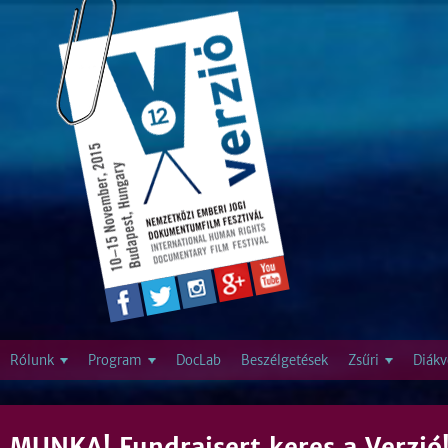
Jump to navigation
Rólunk
Program
DocLab
Beszélgetések
Zsűri
Diákv
MUNKA! Fundraisert keres a Verzió