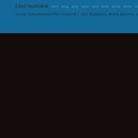
Előző fesztiválok
2015
2014
2013
2012
2011
2010
2009
2008
2
Verzio Dokumentumfilm Fesztivál | 1051 Budapest, Arany János u. 3