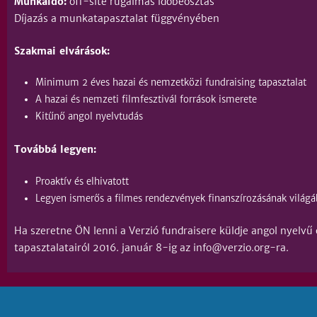
Munkaidő:
off-site rugalmas időbeosztás
Díjazás a munkatapasztalat függvényében
Szakmai elvárások:
Minimum 2 éves hazai és nemzetközi fundraising tapasztalat
A hazai és nemzeti filmfesztivál források ismerete
Kitűnő angol nyelvtudás
Továbbá legyen:
Proaktív és elhivatott
Legyen ismerős a filmes rendezvények finanszírozásának világ
Ha szeretne ÖN lenni a Verzió fundraisere küldje angol nyelvű 
tapasztalatairól 2016. január 8-ig az info@verzio.org-ra.