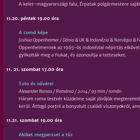
A kelet-magyarországi falu, Érpatak polgármestere saját
11.20. péntek 19.00 óra
A csend képe
Joshua Oppenheimer / Dánia & UK & Indonézia & Norvégia & Fi
Oppenheimernek az 1965-ös indonéziai népirtás elkövetői
gyilkolták meg a fiukat, és azonosítja a tetteseket.
11. 21. szombat 17.00 óra
Toto és nővérei
Alexander Nanau / Románia / 2014 / 93 min / román
Három roma testvér küzdelme saját jövőjük megteremtés
kerül. Átfogó portré a bonyolult családi viszonyokról, am
11.21. szombat 19.00 óra
Akiket megperzsel a tűz