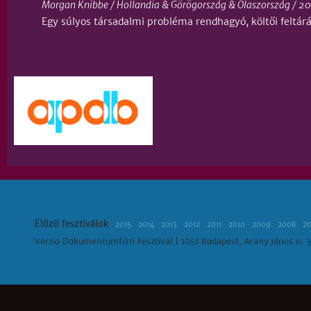
Morgan Knibbe / Hollandia & Görögország & Olaszország / 2014
Egy súlyos társadalmi probléma rendhagyó, költői feltá
Előző fesztiválok
2015
2014
2013
2012
2011
2010
2009
2008
2
Verzio Dokumentumfilm Fesztivál | 1051 Budapest, Arany János u. 3