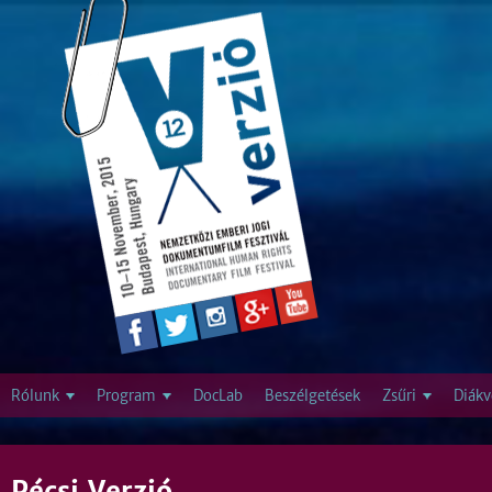
Jump to navigation
Rólunk
Program
DocLab
Beszélgetések
Zsűri
Diákv
Pécsi Verzió