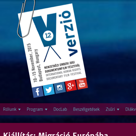
Jump to navigation
Rólunk
Program
DocLab
Beszélgetések
Zsűri
Diákv
Kiállítás: Migráció Európába