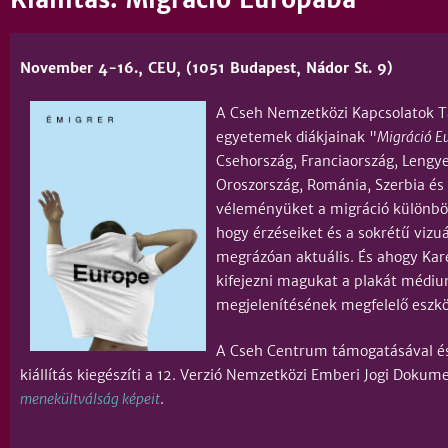
November 4-16., CEU, (1051 Budapest, Nádor St. 9)
A Cseh Nemzetközi Kapcsolatok T
egyetemek diákjainak "
Migráció Eu
Csehország, Franciaország, Lengy
Oroszország, Románia, Szerbia és
véleményüket a migráció különböz
hogy érzéseiket és a sokrétű vizu
megrázóan aktuális. És ahogy Karel
kifejezni magukat a plakát médiu
megjelenítésének me
A Cseh Centrum támogatásával és
kiállítás kiegészíti a 12. Verzió Nemzetközi Emberi Jogi Dokum
menekültválság képeit
.