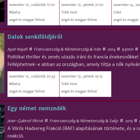
november 12., csütörtök 17:00
november 13., péntek 21:00
november 14., sz
Művész
Toldi mozi
Cirkó
angol és magyar felirat
angol és magyar felirat
angol és magyar f
Dalok senkiföldjéről
#
#
#
#
Ayat Najafi
Franciaország & Németország & Irán
93min
2014
Politikai thriller és zenés utazás iráni és francia énekesnőkkel
Felléphetnek-e abban az országban, amely tiltja a nők nyilvá
november 12., csütörtök 20:45
november 13., péntek 19:15
Művész
Toldi mozi
angol és magyar felirat
angol és magyar felirat
Egy német nemzedék
#
#
#
Jean-Gabriel Périot
Franciaország & Németország & Svájc
2015
A Vörös Hadsereg Frakció (RAF) alapításának története, és a r
reakció.