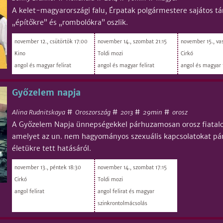
A kelet-magyarországi falu, Érpatak polgármestere sajátos tá
„építőkre” és „rombolókra” oszlik.
november 12., csütörtök 17:00
november 14., szombat 21:15
november 15., va
Kino
Toldi mozi
Cirkó
angol és magyar felirat
angol és magyar felirat
angol és magyar f
Győzelem napja
#
#
#
#
Alina Rudnitskaya
Oroszország
29min
orosz
2013
A Győzelem Napja ünnepségekkel párhuzamosan orosz fiatalo
amelyet az un. nem hagyományos szexuális kapcsolatokat pár
életükre tett hatásáról.
november 13., péntek 18:30
november 14., szombat 17:15
Cirkó
Toldi mozi
angol felirat
angol felirat és magyar
szinkrontolmácsolás