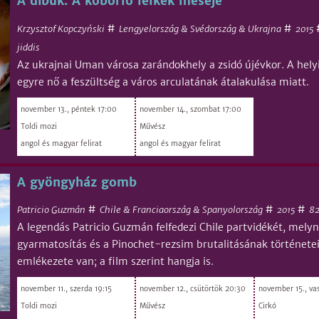
A dibuk. A kóborló lelkek meséje
#
#
Krzysztof Kopczyński
Lengyelország & Svédország & Ukrajna
2015
jiddis
Az ukrajnai Uman városa zarándokhely a zsidó újévkor. A helyi
egyre nő a feszültség a város arculatának átalakulása miatt.
november 13., péntek 17:00
november 14., szombat 17:00
Toldi mozi
Művész
angol és magyar felirat
angol és magyar felirat
A gyöngyház gomb
#
#
#
Patricio Guzmán
Chile & Franciaország & Spanyolország
8
2015
A legendás Patricio Guzmán felfedezi Chile partvidékét, mely
gyarmatosítás és a Pinochet-rezsim brutalitásának történetei
emlékezete van; a film szerint hangja is.
november 11., szerda 19:15
november 12., csütörtök 20:30
november 15., va
Toldi mozi
Művész
Cirkó