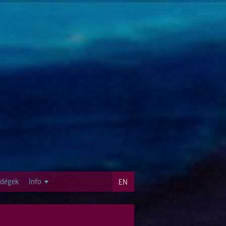
dégek
Info
EN