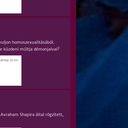
gyuljon homoszexualitásából.
e küzdeni múltja démonjaival?
sárnap 20:00
vraham Shapira által rögzített,