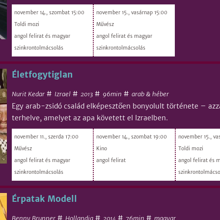
november 14., szombat 15:00
november 15., vasárnap 15:00
Toldi mozi
Művész
angol felirat és magyar
angol felirat és magyar
szinkrontolmácsolás
szinkrontolmácsolás
Életfogytiglan
#
#
#
#
Nurit Kedar
Izrael
96min
arab & héber
2013
Egy arab-zsidó család elképesztően bonyolult története – azz
terhelve, amelyet az apa követett el Izraelben.
november 11., szerda 17:00
november 14., szombat 19:00
november 15., va
Művész
Kino
Toldi mozi
angol felirat és magyar
angol felirat
angol felirat és 
szinkrontolmácsolás
szinkrontolmácso
Érpatak Modell
#
#
#
#
Benny Brunner
Hollandia
76min
magyar
2014