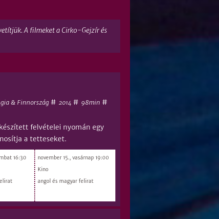
ítjük. A filmeket a Cirko-Gejzír és
#
#
#
égia & Finnország
98min
2014
készített felvételei nyomán egy
nosítja a tetteseket.
ombat 16:30
november 15., vasárnap 19:00
Kino
elirat
angol és magyar felirat