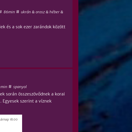
#
#
86min
ukrán & orosz & héber &
ek és a sok ezer zarándok között
#
2min
spanyol
nek során összeszövődnek a korai
. Egyesek szerint a víznek
sárnap 18:00