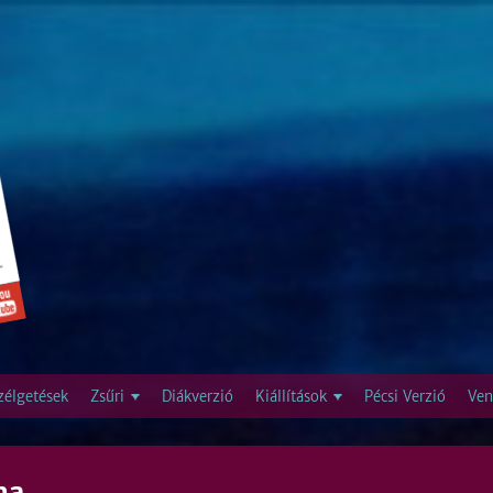
Jump to navigation
zélgetések
Zsűri
Diákverzió
Kiállítások
Pécsi Verzió
Ven
ma