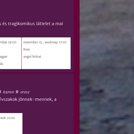
és tragikomikus látlelet a mai
ombat 19:00
november 15., vasárnap 17:00
Kino
magyar
angol felirat
lás
#
#
65min
orosz
z évszakok jönnek-mennek, a
ntek 21:00