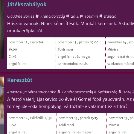
Játékszabályok
#
#
#
#
Claudine Bories
Franciaország
106min
francia
2014
Húszan vannak. Nincs képesítésük. Munkát keresnek. Aktuális 
munkaerőpiacról.
november 12., csütörtök
november 13., péntek 19:00
november 14., sz
19:00
Toldi mozi
Művész
Cirkó
angol felirat és magyar
angol felirat és 
angol felirat
szinkrontolmácsolás
szinkrontolmácso
Keresztút
#
#
Anastasiya Miroshnichenko
Fehéroroszország & Svédország
2014
A festő Valerij Ljaskevics 20 éve él Gomel főpályaudvarán. A
tömeg ide-oda hömpölyög, változtat-e valamint ez a film?
november 12., csütörtök 17:30
november 13., péntek 15:15
november 13., pé
Cirkó
Toldi mozi
Művész
angol felirat
angol felirat és magyar
angol felirat