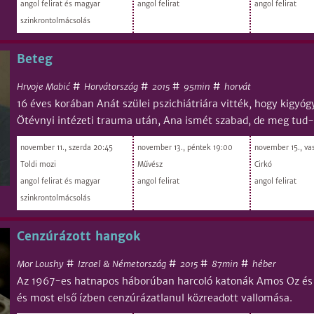
angol felirat és magyar
angol felirat
angol felirat
szinkrontolmácsolás
Beteg
#
#
#
#
Hrvoje Mabić
Horvátország
95min
horvát
2015
16 éves korában Anát szülei pszichiátriára vitték, hogy kigyó
Ötévnyi intézeti trauma után, Ana ismét szabad, de meg tud-
november 11., szerda 20:45
november 13., péntek 19:00
november 15., va
Toldi mozi
Művész
Cirkó
angol felirat és magyar
angol felirat
angol felirat
szinkrontolmácsolás
Cenzúrázott hangok
#
#
#
#
Mor Loushy
Izrael & Németország
87min
héber
2015
Az 1967-es hatnapos háborúban harcoló katonák Amos Oz és A
és most első ízben cenzúrázatlanul közreadott vallomása.