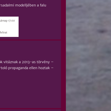
rsadalmi modelljében a falu
sárnap 17:00
elirat
k vitáznak a 2013-as törvény –
toló propaganda ellen hoztak –