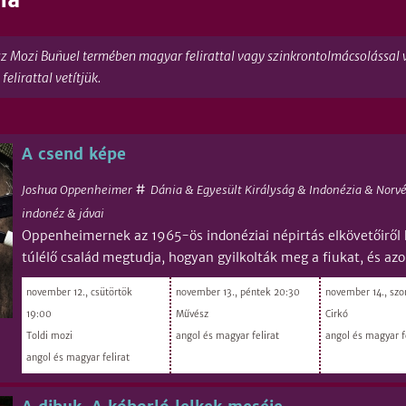
z Mozi Buñuel termében magyar felirattal vagy szinkrontolmácsolással vet
elirattal vetítjük.
A csend képe
#
Joshua Oppenheimer
Dánia & Egyesült Királyság & Indonézia & Norv
indonéz & jávai
Oppenheimernek az 1965-ös indonéziai népirtás elkövetőiről 
túlélő család megtudja, hogyan gyilkolták meg a fiukat, és azo
november 12., csütörtök
november 13., péntek 20:30
november 14., sz
19:00
Művész
Cirkó
Toldi mozi
angol és magyar felirat
angol és magyar f
angol és magyar felirat