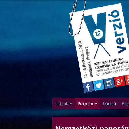
Rólunk
Program
DocLab
Bes
Nemzetközi panorá