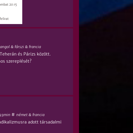
ombat 20:15
elirat
angol & fárszi & francia
 Teherán és Párizs között.
nos szereplését?
#
93min
német & francia
adikalizmusra adott társadalmi