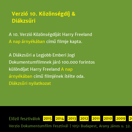
l
Verzió 10. Közönségdíj &
e
Diákzsűri
g
A 10. Verzió Közönségdíját Harry Freeland
i
A nap árnyékában
című filmje kapta.
h
e
A Diákzsűri a Legjobb Emberi Jogi
Dokumentumfilmnek járó 100.000 forintos
l
különdíjat Harry Freeland
A nap
y
árnyékában
című filmjének ítélte oda.
Diákzsűri nyilatkozat
Előző fesztiválok
2015
2014
2013
2012
2011
2010
2009
2
Verzio Dokumentumfilm Fesztivál | 1051 Budapest, Arany János u. 32.