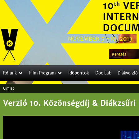
Jump to navigation
K
e
r
Időpontok
Doc Lab
Rólunk
Film Program
Diákverzió
e
s
Címlap
é
J
s
Verzió 10. Közönségdíj & Diákzsűri
e
l
e
n