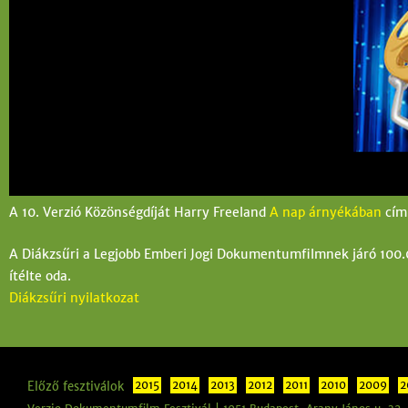
l
e
g
i
h
e
l
A 10. Verzió Közönségdíját Harry Freeland
A nap árnyékában
című
y
A Diákzsűri a Legjobb Emberi Jogi Dokumentumfilmnek járó 100.
ítélte oda.
Diákzsűri nyilatkozat
Előző fesztiválok
2015
2014
2013
2012
2011
2010
2009
2