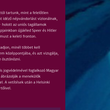
ól tartunk, mint a felelőtlen
 idéző népvándorlást vizionálnak,
 holott az uniós tagállamok
jainkban újjáéled Speer és Hitler
must a keleti fronton.
djon, minél többet kell
m középpontjába, és azt vizsgálja,
e ösztönözni.
lis jogvédelmével foglalkozó Magyar
n ábrázolják a menekülők
l. A vetítések után a Helsinki
tőivel.