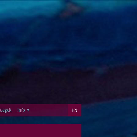
dégek
Info
EN