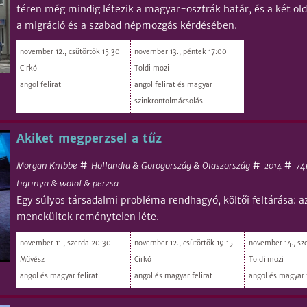
téren még mindig létezik a magyar-osztrák határ, és a két o
a migráció és a szabad népmozgás kérdésében.
november 12., csütörtök 15:30
november 13., péntek 17:00
Cirkó
Toldi mozi
angol felirat
angol felirat és magyar
szinkrontolmácsolás
Akiket megperzsel a tűz
#
#
#
Morgan Knibbe
Hollandia & Görögország & Olaszország
74
2014
tigrinya & wolof & perzsa
Egy súlyos társadalmi probléma rendhagyó, költői feltárása: 
menekültek reménytelen léte.
november 11., szerda 20:30
november 12., csütörtök 19:15
november 14., sz
Művész
Cirkó
Toldi mozi
angol és magyar felirat
angol és magyar felirat
angol és magyar f