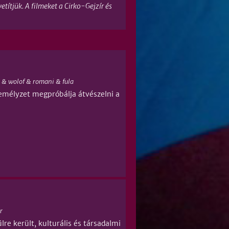
ítjük. A filmeket a Cirko-Gejzír és
 & wolof & romani & fula
személyzet megpróbálja átvészelni a
r
e került, kulturális és társadalmi