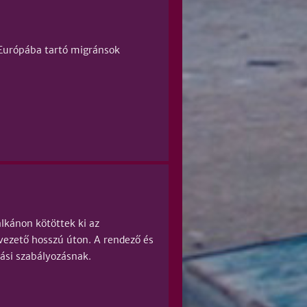
 Európába tartó migránsok
alkánon kötöttek ki az
vezető hosszú úton. A rendező és
lási szabályozásnak.