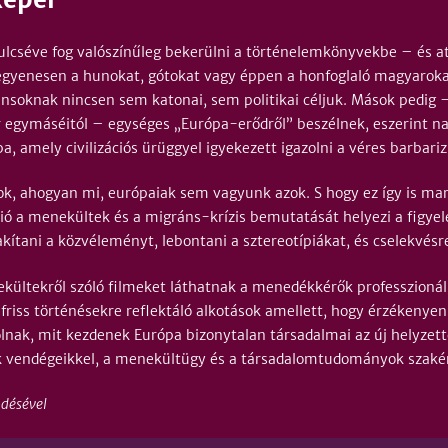
lcséve fog valószínűleg bekerülni a történelemkönyvekbe – és att
egyenesen a hunokat, gótokat vagy éppen a honfoglaló magyarokat
oknak nincsen sem katonai, sem politikai céljuk. Mások pedig –
 egymáséitól – egységes „Európa-erődről” beszélnek, eszerint nap
, amely civilizációs ürüggyel igyekezett igazolni a véres barbariz
 ahogyan mi, európaiak sem vagyunk azok. S hogy ez így is mara
ó a menekültek és a migráns-krízis bemutatását helyezi a figyele
kítani a közvéleményt, lebontani a sztereotípiákat, és cselekvésr
ekültekről szóló filmeket láthatnak a menedékkérők professzioná
 friss történésekre reflektáló alkotások amellett, hogy érzékenye
lnak, mit kezdenek Európa bizonytalan társadalmai az új helyzette
k vendégeikkel, a menekültügy és a társadalomtudományok szakér
ödésével