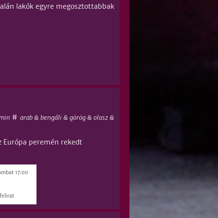
ldalán lakók egyre megosztottabbak
#
min
arab & bengáli & görög & olasz &
az Európa peremén rekedt
ombat 17:00
elirat