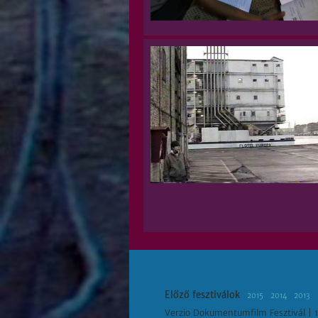
Előző fesztiválok
2015
2014
2013
Verzio Dokumentumfilm Fesztivál | 1