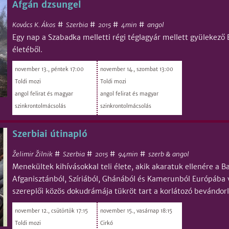
Afgán dzsungel
#
#
#
#
Kovács K. Ákos
Szerbia
4min
angol
2015
Egy nap a Szabadka melletti régi téglagyár mellett gyülekező
életéből.
november 13., péntek 17:00
november 14., szombat 13:00
Toldi mozi
Toldi mozi
angol felirat és magyar
angol felirat és magyar
szinkrontolmácsolás
szinkrontolmácsolás
Szerbiai útinapló
#
#
#
#
Želimir Žilnik
Szerbia
94min
szerb & angol
2015
Menekültek kihívásokkal teli élete, akik akaratuk ellenére a B
Afganisztánból, Szíriából, Ghánából és Kamerunból Európába 
szereplői közös dokudrámája tükröt tart a korlátozó bevándor
november 12., csütörtök 17:15
november 15., vasárnap 18:15
Toldi mozi
Cirkó