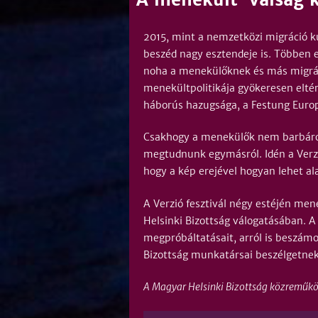
2015, mint a nemzetközi migráció ku
beszéd nagy esztendeje is. Többen 
noha a menekülőknek és más migráns
menekültpolitikája gyökeresen eltér
háborús hazugsága, a Festung Europa
Csakhogy a menekülők nem barbárok,
megtudnunk egymásról. Idén a Verzi
hogy a kép erejével hogyan lehet ala
A Verzió fesztivál négy estéjén men
Helsinki Bizottság válogatásában. A
megpróbáltatásait, arról is beszámo
Bizottság munkatársai beszélgetne
A Magyar Helsinki Bizottság közreműk