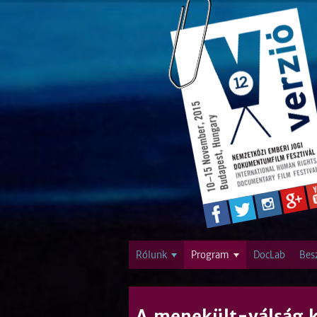
Rólunk
Program
DocLab
Bes
A menekült-válság 