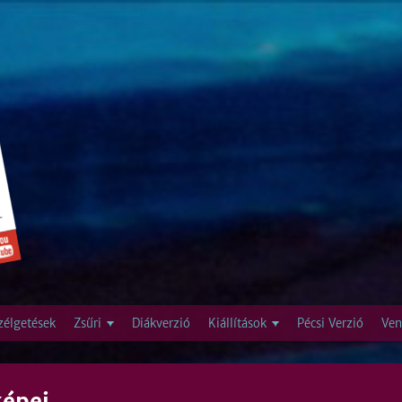
Jump to navigation
zélgetések
Zsűri
Diákverzió
Kiállítások
Pécsi Verzió
Ven
képei