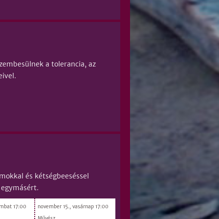
zembesülnek a tolerancia, az
ivel.
lmokkal és kétségbeeséssel
s egymásért.
ombat 17:00
november 15., vasárnap 17:00
Művész