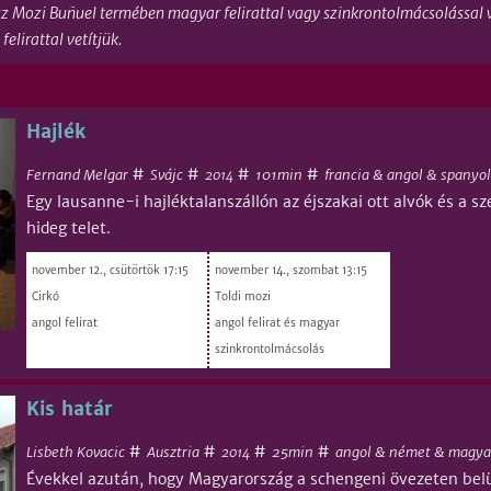
z Mozi Buñuel termében magyar felirattal vagy szinkrontolmácsolással vet
elirattal vetítjük.
Hajlék
#
#
#
#
Fernand Melgar
Svájc
101min
francia & angol & spanyol
2014
Egy lausanne-i hajléktalanszállón az éjszakai ott alvók és a 
hideg telet.
november 12., csütörtök 17:15
november 14., szombat 13:15
Cirkó
Toldi mozi
angol felirat
angol felirat és magyar
szinkrontolmácsolás
Kis határ
#
#
#
#
Lisbeth Kovacic
Ausztria
25min
angol & német & magya
2014
Évekkel azután, hogy Magyarország a schengeni övezeten belülr