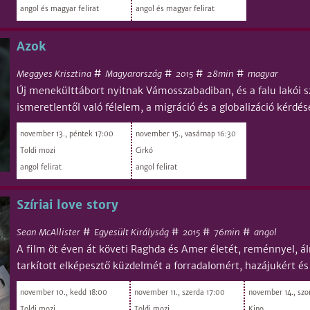
angol és magyar felirat
angol és magyar felirat
Azok
#
#
#
#
Meggyes Krisztina
Magyarország
28min
magyar
2015
Új menekülttábort nyitnak Vámosszabadiban, és a falu lakói s
ismeretlentől való félelem, a migráció és a globalizáció kérdése
november 13., péntek 17:00
november 15., vasárnap 16:30
Toldi mozi
Cirkó
angol felirat
angol felirat
Szíriai love story
#
#
#
#
Sean McAllister
Egyesült Királyság
76min
angol
2015
A film öt éven át követi Raghda és Amer életét, reménnyel, á
tarkított elképesztő küzdelmét a forradalomért, hazájukért é
november 10., kedd 18:00
november 11., szerda 17:00
november 14., sz
Toldi mozi
Toldi mozi
Kino