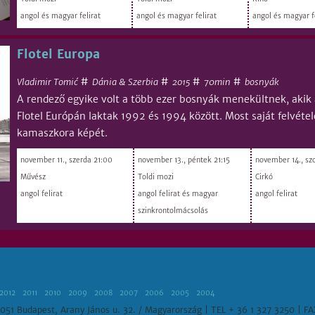
angol és magyar felirat
angol és magyar felirat
angol és magyar f
Flotel Europa
#
#
#
#
Vladimir Tomić
Dánia & Szerbia
70min
bosnyák
2015
A rendező egyike volt a több ezer bosnyák menekültnek, aki
Flotel Európán laktak 1992 és 1994 között. Most saját felvétel
kamaszkora képét.
november 11., szerda 21:00
november 13., péntek 21:15
november 14., sz
Művész
Toldi mozi
Cirkó
angol felirat
angol felirat és magyar
angol felirat
szinkrontolmácsolás
2012
2011
2010
2009
2008
2007
2006
2005
2004
051 Budapest, Arany János u. 32. / Magyarország | TEL + 36 1 327 3250 | F