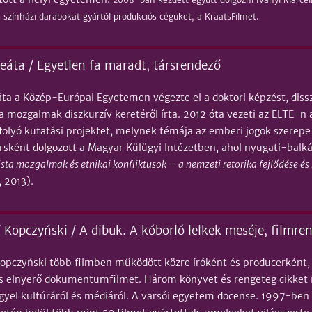
s színházi darabokat gyártól produkciós cégüket, a KraatsFilmet.
eáta / Egyetlen fa maradt, társrendező
ta a Közép-Európai Egyetemen végezte el a doktori képzést, dissz
ta mozgalmak diszkurzív keretéről írta. 2012 óta vezeti az ELTE
folyó kutatási projektet, melynek témája az emberi jogok szerepe 
sként dolgozott a Magyar Külügyi Intézetben, ahol nyugati-balká
sta mozgalmak és etnikai konfliktusok – a nemzeti retorika fejlődése és
 2013).
 Kopczyński / A dibuk. A kóborló lelkek meséje, filmre
Kopczyński több filmben működött közre íróként és producerként,
 is elnyerő dokumentumfilmet. Három könyvet és rengeteg cikket ír
ngyel kultúráról és médiáról. A varsói egyetem docense. 1997-ben