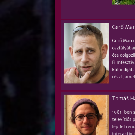
Gerő Marc
Gerő Marce
osztályába
óta dolgozi
Filmfeszti
különdíját
részt, amel
Tomáš Há
1981-ben s
televíziós 
lép fel ren
interaktív 