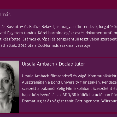
Tamás
ás Kossuth- és Balázs Béla-díjas magyar filmrendező, forgatóköny
eti Egyetem tanára. Közel harminc egész estés dokumentumfilme
 készítette. Számos európai és tengerentúli fesztiválon szerepelt 
láthatták. 2012 óta a DocNomads szakmai vezetője.
Ursula Ambach / Doclab tutor
Ursula Ambach filmrendező és vágó. Kommunikációt 
Ausztráliában a Bond University filmszakán. Rendezés
szerzett a bolzanói Zelig Filmiskolában. Szerzőként
bajor köztévénél és az ARD/BR külföldi stúdióiban 
Dramaturgiát és vágást tanít Göttingenben, Würzb