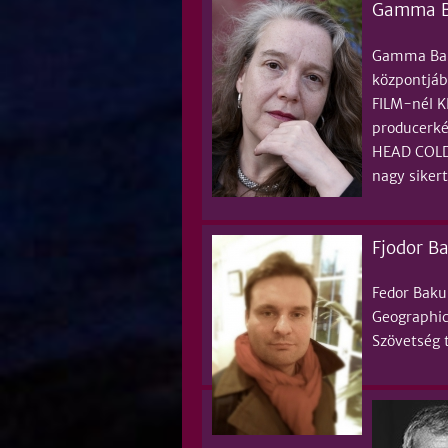
Gamma Ba
Gamma Bak 
központjáb
FILM-nél K
producerkén
HEAD COLD-
nagy sikert
Fjodor Ba
Fedor Baku
Geographic
Szövetség t