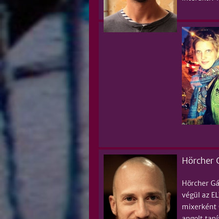
Hörcher G
Hörcher Gá
végül az E
mixerként 
angolt tan