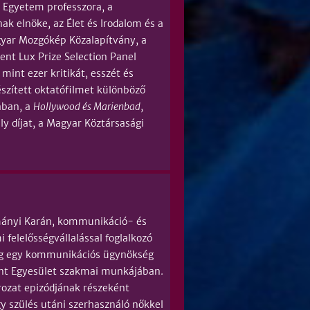
 Egyetem professzora, a
k elnöke, az Élet és Irodalom és a
gyar Mozgókép Közalapítvány, a
nt Lux Prize Selection Panel
mint ezer kritikát, esszét és
szített oktatófilmet különböző
ában, a
Hollywood és Marienbad
,
ly díjat, a Magyar Köztársasági
mányi Karán, kommunikáció- és
felelősségvállalással foglalkozó
leg egy kommunikációs ügynökség
ont Egyesület szakmai munkájában.
ozat epizódjának részeként
szülés utáni szerhasználó nőkkel