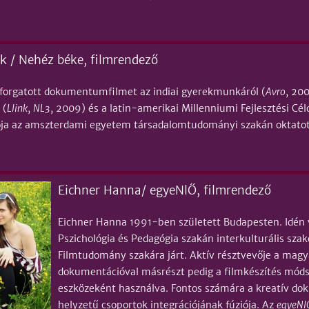
nk / Nehéz béke, filmrendező
 forgatott dokumentumfilmet az indiai gyerekmunkáról (
Avro
, 20
 (
Llink
,
NL3
, 2009) és a latin-amerikai Millenniumi Fejlesztési Célo
ója az amszterdami egyetem társadalomtudományi szakán oktat
Eichner Hanna/ egyeNlŐ, filmrendező
Eichner Hanna 1991-ben született Budapesten. Idén v
Pszichológia és Pedagógia szakán interkulturális sza
Filmtudomány szakára járt. Aktív résztvevője a magyar
dokumentációval másrészt pedig a filmkészítés módsze
eszközeként használva. Fontos számára a kreatív d
helyzetű csoportok integrációjának fúziója. Az
egyeNl