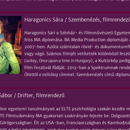
Haragonics Sára / Szembenézés, filmrendez
Haragonics Sári a Színház- és Filmművészeti Egye
friss MA diplomása. BA Media Production diplomáját 
2007-ben. Azóta számtalan rövid- és dokumentumfi
vagy vágó. Számos filmjét vetítették különböző feszt
Lackey
,
Once upon a time in Hungary
), a Kultúrkép pedi
Film Fesztivál fődíját. 2013-ban a Spektrumnak ren
Ötlettől a milliókig
címmel. Szembenézés című diplomaf
ábor / Drifter, filmrendező
bor egyetemi tanulmányait az ELTE pszichológia szakán kezdte meg
LTE Filmtudomány MA gyakorlati szakirányán fejezte be. Dolgozot
Görögországban. Élt az USA-ban, Franciaországban és Kambodzsá
ított a helyi egyetemen.
2008-ban kezdett együtt dolgozni Iványi Marcel