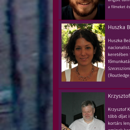
a filmeket é
Huszka B
Huszka Beá
nacionalis
keretében 
főmunkatár
Szecesszioni
(Routledge,
Krzysztof
Krzysztof 
több díjat
kortárs le