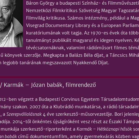
Báron György a budapesti Színház- és Filmművészeti
Nemzetközi Filmkritikus Szövetség Magyar Tagozatána
Filmvilág kritikusa. Számos intézmény, például a Ma
Visegrad Documentary Library és a European Parliame
kuratóriumának volt tagja. Az 1970-es évek óta több 
tanulmányt publikált magyarul és idegen nyelven. Ké
tévécsatornáknak, valamint rádióműsort filmes tém
ű könyvek szerzője. Megkapta a Balázs Béla díjat, a Táncsics Mihá
 legjobb tanárának megszavazott Nyakkendő Díjat.
i / Karmák – Józan babák, filmrendező
2012-ben végzett a Budapesti Corvinus Egyetem Társadalomtudo
ány szakon. 2007 óta a Klubrádió munkatársa, a rádió társadalmi 
, a
Szerepvállalásnak
4 éve szerkesztő-műsorvezetője. Bori jelen
dója. 2014-től önkéntes újságíróként vesz részt az Északi Támp
s munkája szerkesztő-riporterként a
Karmák – Hétköznapi hősök
sor
an babák
című dokumentumfilm, amely gyermekvárás közben vagy 