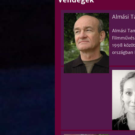
Almási 
Almási Tam
Filmművész
1998 között
országban 