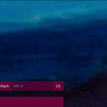
dégek
Info
EN