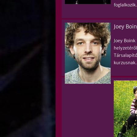
foglalkozik.
Joey Boi
Joey Boink
helyzetéről
Társalapít
kurzusnak.