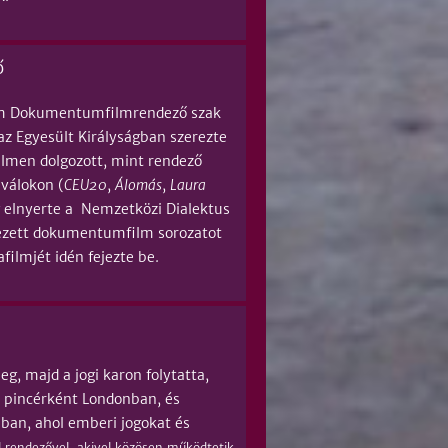
ő
tem Dokumentumfilmrendező szak
az Egyesült Királyságban szerezte
lmen dolgozott, mint rendező
iválokon (
CEU20
,
Álomás
,
Laura
g elnyerte a Nemzetközi Dialektus
dezett dokumentumfilm sorozatot
ilmjét idén fejezte be.
, majd a jogi karon folytatta,
t pincérként Londonban, és
ban, ahol emberi jogokat és
l rendezővel, akivel közösen működtetik