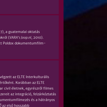
07), a guatemalai oktatás
król (
VARA's Joop.nl
, 2010).
ott Poldox dokumentumfilm-
égzett az ELTE Interkulturális
kértőként. Korábban az ELTE
 civil életnek, egyrészről filmes
reit az integráció, felzárkóztatás
okumentumfilmezés és a hátrányos
Ő
az első hosszabb