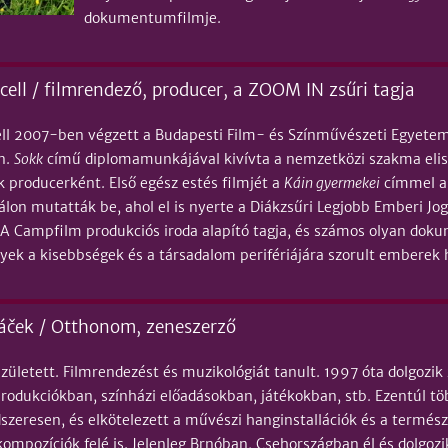
dokumentumfilmje.
ell / filmrendező, producer, a ZOOM IN zsűri tagja
ll 2007-ben végzett a Budapesti Film- és Színművészeti Egyetem
n.
Sokk
című diplomamunkájával kivívta a nemzetközi szakma eli
k producerként. Első egész estés filmjét a
Káin gyermekei
címmel a
válon mutatták be, ahol el is nyerte a Diákzsűri Legjobb Emberi 
. A Campfilm produkciós iroda alapító tagja, és számos olyan do
yek a kisebbségek és a társadalom perifériájára szorult emberek h
ček / Otthonom, zeneszerző
zületett. Filmrendezést és muzikológiát tanult. 1997 óta dolgozi
produkciókban, színházi előadásokban, játékokban, stb. Ezentúl tö
dszeresen, és elkötelezett a művészi hanginstallációk és a termés
kompozíciók felé is. Jelenleg Brnóban, Csehországban él és dolgozi