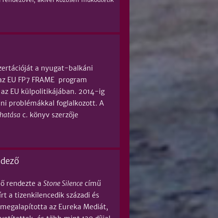
ertációját a nyugat-balkáni
-n az EU FP7 FRAME program
az EU külpolitikájában. 2014-ig
ni problémákkal foglalkozott. A
 hatása
c. könyv szerzője
ndező
 ő rendezte a
Stone Silence
című
t a tizenkilencedik századi és
 megalapította az Eureka Mediát,