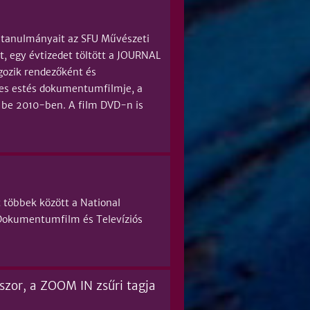
 tanulmányait az SFU Művészeti
t, egy évtizedet töltött a JOURNAL
gozik rendezőként és
eljes estés dokumentumfilmje, a
 be 2010-ben. A film DVD-n is
t többek között a National
z Dokumentumfilm és Televíziós
sszor, a ZOOM IN zsűri tagja