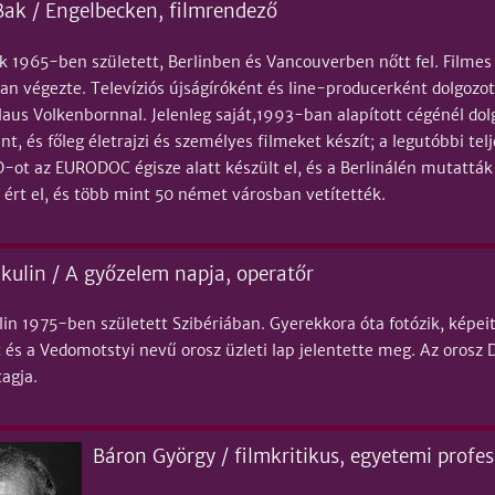
k / Engelbecken, filmrendező
1965-ben született, Berlinben és Vancouverben nőtt fel. Filmes
an végezte. Televíziós újságíróként és line-producerként dolgozot
laus Volkenbornnal. Jelenleg saját,1993-ban alapított cégénél dol
t, és főleg életrajzi és személyes filmeket készít; a legutóbbi t
ot az EURODOC égisze alatt készült el, és a Berlinálén mutatták
 ért el, és több mint 50 német városban vetítették.
kulin / A győzelem napja, operatőr
lin 1975-ben született Szibériában. Gyerekkora óta fotózik, képei
 és a Vedomotstyi nevű orosz üzleti lap jelentette meg. Az oros
agja.
Báron György / filmkritikus, egyetemi profe