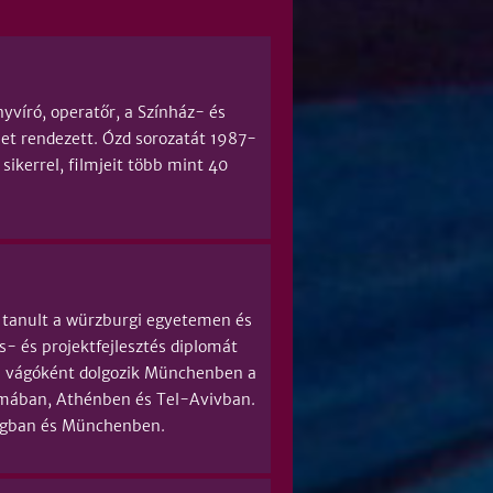
víró, operatőr, a Színház- és
t rendezett. Ózd sorozatát 1987-
sikerrel, filmjeit több mint 40
tanult a würzburgi egyetemen és
- és projektfejlesztés diplomát
 és vágóként dolgozik Münchenben a
Rómában, Athénben és Tel-Avivban.
urgban és Münchenben.