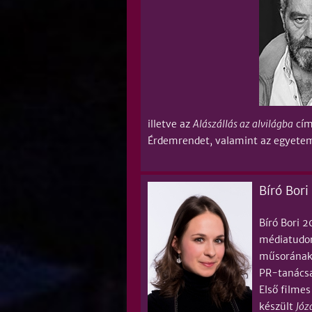
illetve az
Alászállás az alvilágba
cím
Érdemrendet, valamint az egyetem
Bíró Bor
Bíró Bori 
médiatudom
műsorának
PR-tanácsa
Első filme
készült
Józ