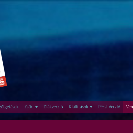
Jump to navigation
zélgetések
Zsűri
Diákverzió
Kiállítások
Pécsi Verzió
Ven