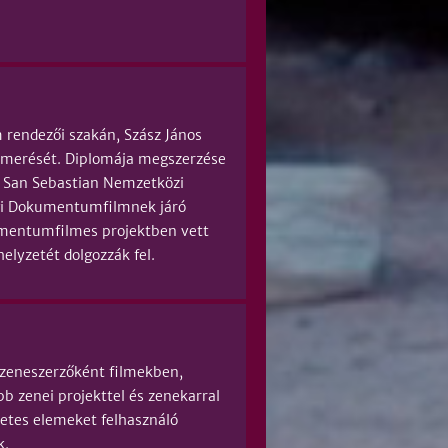
 rendezői szakán, Szász János
smerését. Diplomája megszerzése
 San Sebastian Nemzetközi
Jogi Dokumentumfilmnek járó
kumentumfilmes projektben vett
elyzetét dolgozzák fel.
k zeneszerzőként filmekben,
bb zenei projekttel és zenekarral
zetes elemeket felhasználó
k.