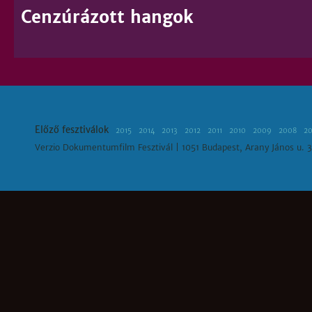
Cenzúrázott hangok
Előző fesztiválok
2015
2014
2013
2012
2011
2010
2009
2008
2
Verzio Dokumentumfilm Fesztivál | 1051 Budapest, Arany János u. 3