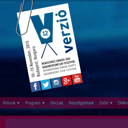
Jump to navigation
Rólunk
Program
DocLab
Beszélgetések
Zsűri
Diákv