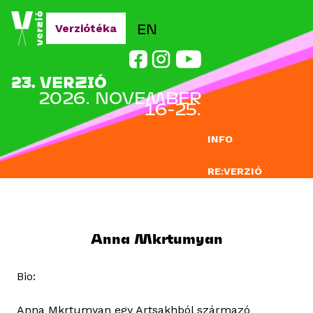
Jump to navigation
EN
Verziótéka
23. VERZIÓ
2026. NOVEMBER
16-25.
INFO
RE:VERZIÓ
NEVEZÉS
DOCLAB
Anna Mkrtumyan
OKTATÁS
Bio:
BLOG
Anna Mkrtumyan egy Artsakhból származó