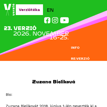
Jump to navigation
EN
Verziótéka
23. VERZIÓ
2026. NOVEMBER
16-25.
INFO
RE:VERZIÓ
NEVEZÉS
DOCLAB
Zuzana Bieliková
OKTATÁS
Bio:
BLOG
Zuzana Bielikovát 2018. június 1-jén nevezték ki a