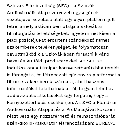
Szlovák Filmbizottság (SFC) - a Szlovák
Audiovizuális Alap szervezeti egységének -
vezetőjévé. Vezetése alatt egy olyan platform jött
létre, amely aktívan bemutatja a szlovákiai
filmforgatási lehetőségeket, figyelemmel kíséri a
piaci pozíciójukat erősíteni szándékozó filmes
szakemberek tevékenységét, és folyamatosan
együttműködik a Szlovákiában forgatni kívánó
hazai és külföldi producerekkel. Az SFC az
indulása óta a filmipar környezetbarátabbá tételét
is támogatja, és létrehozott egy enviro platformot a
filmes szakemberek számára, ahol hasznos
információkat találhatnak arról, hogyan lehet az
audiovizuális alkotásokat úgy forgatni, hogy a
környezetterhelés csökkenjen. Az SFC a Flandriai
Audiovizuális Alappal és a ProMalagával közösen
részt vesz egy hozzáférhető és felhasználóbarát
szén-dioxid-kalkulátor létrehozásában: EURECA.