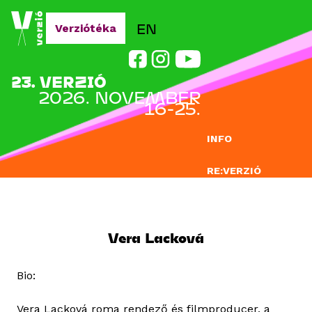
Jump to navigation
EN
Verziótéka
23. VERZIÓ
2026. NOVEMBER
16-25.
INFO
RE:VERZIÓ
NEVEZÉS
DOCLAB
Vera Lacková
OKTATÁS
Bio:
BLOG
Vera Lacková roma rendező és filmproducer, a