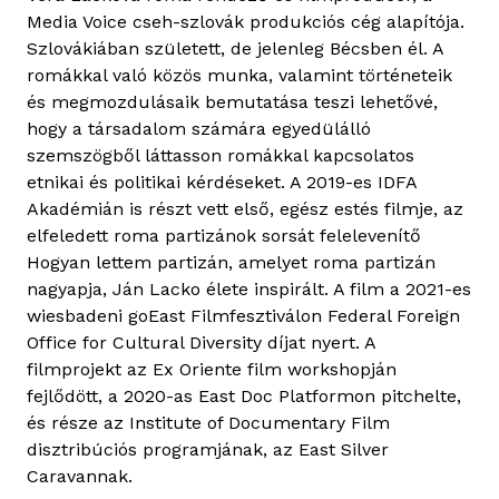
Media Voice cseh-szlovák produkciós cég alapítója.
Szlovákiában született, de jelenleg Bécsben él. A
romákkal való közös munka, valamint történeteik
és megmozdulásaik bemutatása teszi lehetővé,
hogy a társadalom számára egyedülálló
szemszögből láttasson romákkal kapcsolatos
etnikai és politikai kérdéseket. A 2019-es IDFA
Akadémián is részt vett első, egész estés filmje, az
elfeledett roma partizánok sorsát felelevenítő
Hogyan lettem partizán, amelyet roma partizán
nagyapja, Ján Lacko élete inspirált. A film a 2021-es
wiesbadeni goEast Filmfesztiválon Federal Foreign
Office for Cultural Diversity díjat nyert. A
filmprojekt az Ex Oriente film workshopján
fejlődött, a 2020-as East Doc Platformon pitchelte,
és része az Institute of Documentary Film
disztribúciós programjának, az East Silver
Caravannak.