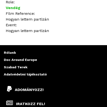
Role:
Vendég
Film Reference:
Hogyan lettem partizán
Event:
Hogyan lettem partizán
Rólunk
Doc Around Europe
Szabad Terek
Adatvédelmi tájékoztató
ADOMÁNYOZZ!
IRATKOZZ FEL!