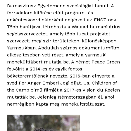
Damaszkusz Egyetemenn szociológiát tanult. A
forradalom kitörése előtt program- és
önkénteskoordinátorként dolgozott az ENSZ-nek.
Több barátjával létrehozta a Wataad humanitárius
segélyszervezetet, amely több tucat projektet
szervezett meg szír területeken, különösképpen
Yarmoukban. Abdullah számos dokumentumfilm
elkészítésében vett részt, amely a yarmouki
menekülttábort mutatja be. A német Peace Green
folyóirít a 2014-es év egyik fontos
béketeremtőjének nevezte. 2016-ban elnyerte a
svéd Per Anger Emberi Jogi díjat. Us, Children of
the Camp című filmjét a 2017-es Vision du Réelen
mutatták be. Jelenleg Németországban él, ahol
nemrégiben kapta meg menekültstátuszát.