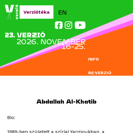
Jump to navigation
EN
Verziótéka
23. VERZIÓ
2026. NOVEMBER
16-25.
INFO
RE:VERZIÓ
NEVEZÉS
DOCLAB
Abdallah Al-Khatib
OKTATÁS
Bio:
BLOG
1989-ben született a szíriai Yarmoukban, a