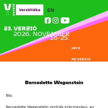
Jump to navigation
EN
Verziótéka
23. VERZIÓ
2026. NOVEMBER
16-25.
INFO
RE:VERZIÓ
NEVEZÉS
DOCLAB
Bernadette Wegenstein
OKTATÁS
Bio:
BLOG
Bernadette Wegenstein osztrák származású, az