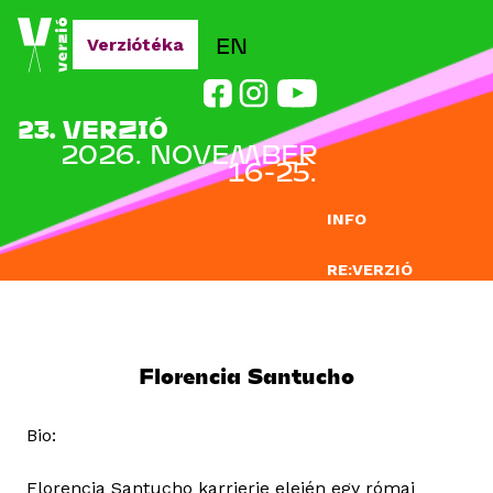
Jump to navigation
EN
Verziótéka
23. VERZIÓ
2026. NOVEMBER
16-25.
INFO
RE:VERZIÓ
NEVEZÉS
DOCLAB
Florencia Santucho
OKTATÁS
Bio:
BLOG
Florencia Santucho karrierje elején egy római