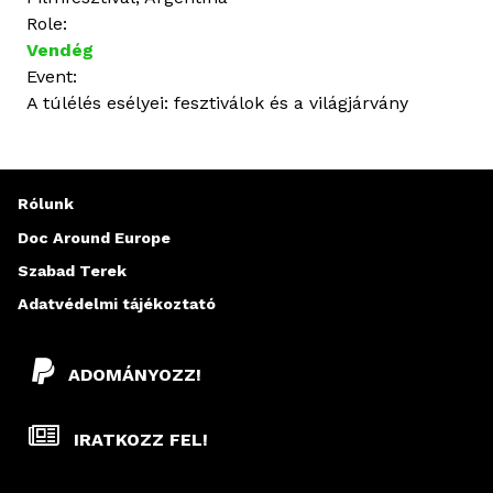
Role:
Vendég
Event:
A túlélés esélyei: fesztiválok és a világjárvány
Rólunk
Doc Around Europe
Szabad Terek
Adatvédelmi tájékoztató
ADOMÁNYOZZ!
IRATKOZZ FEL!