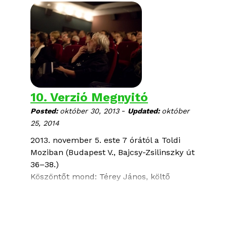
10. Verzió Megnyitó
-
Posted:
október 30, 2013
Updated:
október
25, 2014
2013. november 5. este 7 órától a Toldi
Moziban (Budapest V., Bajcsy-Zsilinszky út
36–38.)
Köszöntőt mond: Térey János, költő
Nyitófilm:
Unokabátyám
Alan Berliner | USA | 2012 | 78 min
A vetítés után beszélgetés Shari