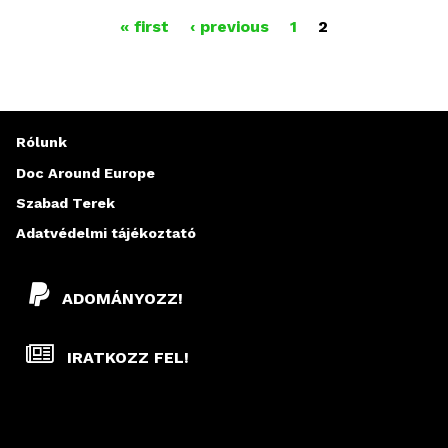
Spiegellel, a film producerével.
O
« first
‹ previous
1
2
A film után zenél: Barabás Lőrinc
L
Az eseményre jegyek korlátozott
számban kaphatók a Toldi Moziban.
D
A
Rólunk
L
Doc Around Europe
Szabad Terek
A
Adatvédelmi tájékoztató
K
ADOMÁNYOZZ!
IRATKOZZ FEL!