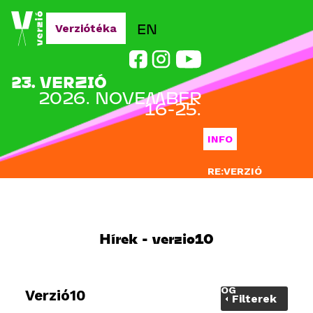
Jump to navigation
EN
Verziótéka
23. VERZIÓ
2026. NOVEMBER
16-25.
INFO
RE:VERZIÓ
NEVEZÉS
DOCLAB
Hírek - verzio10
OKTATÁS
BLOG
Verzió10
Filterek